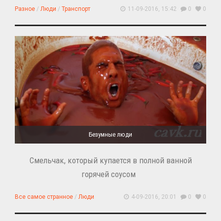
Разное
/
Люди
/
Транспорт
11-09-2016, 15:42
0
0
Безумные люди
Смельчак, который купается в полной ванной
горячей соусом
Все самое странное
/
Люди
4-09-2016, 20:01
0
0