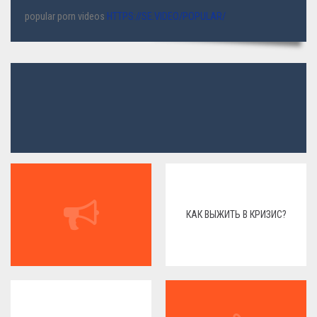
popular porn videos
HTTPS://SE.VIDEO/POPULAR/
КАК ВЫЖИТЬ В КРИЗИС?