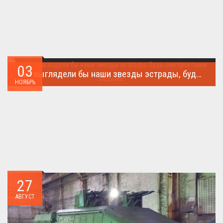
03
Как выглядели бы наши звезды эстрады, будь они простыми людьми.
НОЯБРЬ
Такого поворота событий не ожидал никто!...
27
АВГУСТ