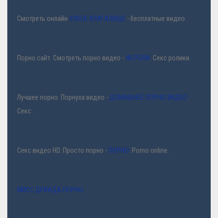
Смотреть онлайн
УЗКОЕ ВЛАГАЛИЩЕ
- бесплатные видео.
Порно сайт. Смотреть порно видео -
4K PORN
. Секс ролики.
Лучшее порно. Порнуха видео -
ДОМАШНЕЕ ПОРНО ВИДЕО
.
Секс.
Секс видео HD. Просто порно -
ПОРНО
. Porno online.
МИСС ДРИАДА ПОРНО