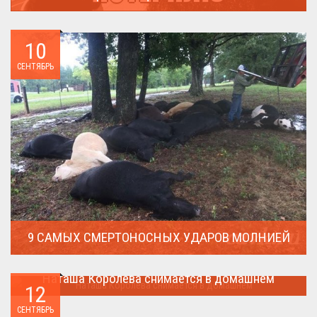
В России (точнее в СССР) массовая смена евреями своих...
10
СЕНТЯБРЬ
9 САМЫХ СМЕРТОНОСНЫХ УДАРОВ МОЛНИЕЙ
Молния поражает дерево и все тех кто спрятался под ним....
Наташа Королева снимается в домашнем
12
Наташа Королева снимается в домашнем ...
СЕНТЯБРЬ