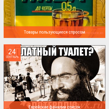
Товары пользующиеся спросом
А что пользовалось спросом?...
24
СЕНТЯБРЬ
Еврейские фамилии список