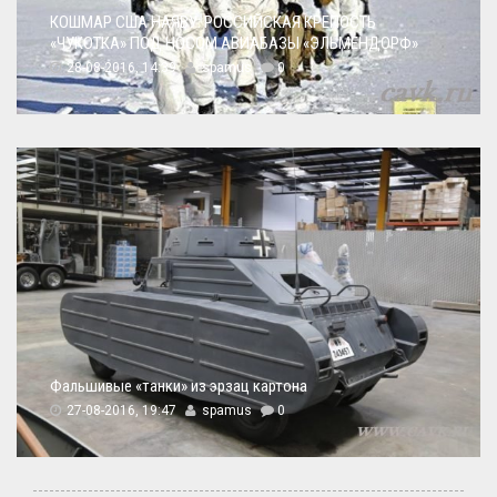
КОШМАР США НАЯВУ: РОССИЙСКАЯ КРЕПОСТЬ
«ЧУКОТКА» ПОД НОСОМ АВИАБАЗЫ «ЭЛЬМЕНДОРФ»
28-08-2016, 14:39
spamus
0
Фальшивые «танки» из эрзац картона
27-08-2016, 19:47
spamus
0