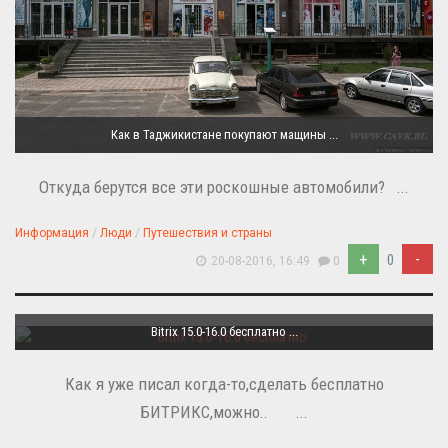
Как в Таджикистане покупают мащины ...
Откуда берутся все эти роскошные автомобили? ...
Информация
/
Люди
/
Путешествия и страны
+
-
0
20-08-2016, 16:49
0
Bitrix 15.0-16.0 бесплатно ...
Как я уже писал когда-то,сделать бесплатно
БИТРИКС,можно.. ...