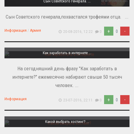
Сын Советского генерала. ...
Сын Советского генерала,похвастался трофеями отца. ...
+
-
Информация
/
Армия
0
20-08-2016, 12:22
0
Как заработать в интернете ...
На сегодняшний день фразу "Как заработать в
интернете?" ежемесячно набирают свыше 50 тысяч
человек. ...
+
-
Информация
0
23-07-2016, 22:11
0
Какой выбрать хостинг? ...