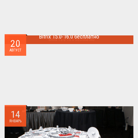
Bitrix 15.0-16.0 бесплатно
20
Как я уже писал когда-то,сделать бесплатно
АВГУСТ
БИТРИКС,можно.. ...
14
ЯНВАРЬ