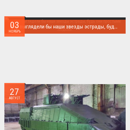
03
Как выглядели бы наши звезды эстрады, будь они простыми людьми.
НОЯБРЬ
Такого поворота событий не ожидал никто!...
27
АВГУСТ