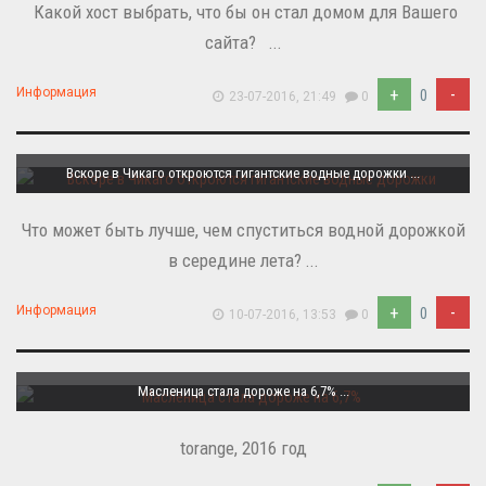
Какой хост выбрать, что бы он стал домом для Вашего
сайта? ...
+
-
Информация
0
23-07-2016, 21:49
0
Вскоре в Чикаго откроются гигантские водные дорожки ...
Что может быть лучше, чем спуститься водной дорожкой
в середине лета? ...
+
-
Информация
0
10-07-2016, 13:53
0
Масленица стала дороже на 6,7% ...
torange, 2016 год