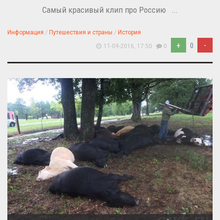
Самый красивый клип про Россию ...
Информация
/
Путешествия и страны
/
История
+
-
0
11-09-2016, 17:50
0