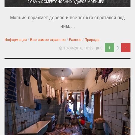
9 САМЫХ СМЕРТОНОСНЫХ УДАРОВ МОЛНИЕЙ ...
Молния поражает дерево и все тех кто спрятался под
ним. ...
Информация
/
Все самое странное
/
Разное
/
Природа
+
-
0
10-09-2016, 18:32
0