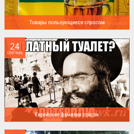
Товары пользующиеся спросом
А что пользовалось спросом?...
24
СЕНТЯБРЬ
Еврейские фамилии список
В России (точнее в СССР) массовая смена евреями своих...