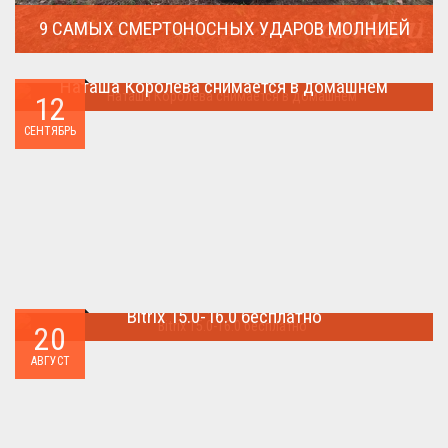
9 САМЫХ СМЕРТОНОСНЫХ УДАРОВ МОЛНИЕЙ
Молния поражает дерево и все тех кто спрятался под ним....
Наташа Королева снимается в домашнем
12
Наташа Королева снимается в домашнем ...
СЕНТЯБРЬ
Bitrix 15.0-16.0 бесплатно
20
Как я уже писал когда-то,сделать бесплатно
АВГУСТ
БИТРИКС,можно.. ...