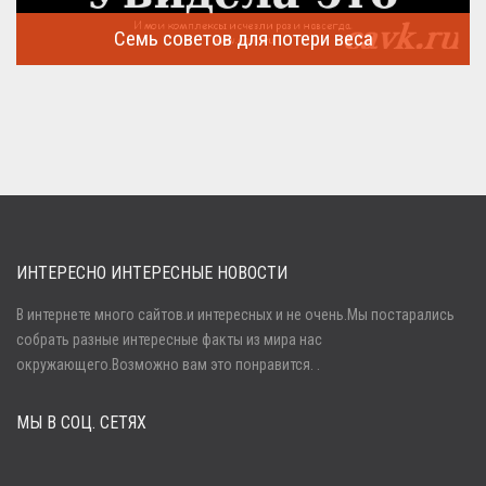
Семь советов для потери веса
Семь советов, на которых основывается быстрая потеря веса
...
ИНТЕРЕСНО ИНТЕРЕСНЫЕ НОВОСТИ
В интернете много сайтов.и интересных и не очень.Мы постарались
собрать разные интересные факты из мира нас
Войти
окружающего.Возможно вам это понравится. .
МЫ В СОЦ. СЕТЯХ
Забыли пароль?
Регистрация