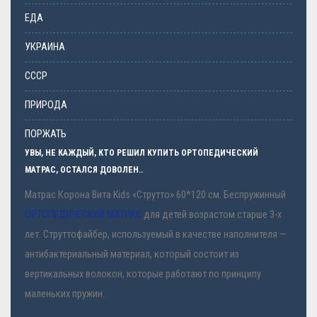
ЕДА
УКРАИНА
СССР
ПРИРОДА
ПОРЖАТЬ
УВЫ, НЕ КАЖДЫЙ, КТО РЕШИЛ КУПИТЬ ОРТОПЕДИЧЕСКИЙ
МАТРАС, ОСТАЛСЯ ДОВОЛЕН..
Матрас Корона Вита Kids «Струтто» 60*120 см. Беспружинный
ОРТОПЕДИЧЕСКИЙ МАТРАС
для детей возрастом старше 3-х
лет. Струттофайбер, используемый в качестве наполнителя —
антибактериальный материал, который состоит из
вертикальных волокон, которые работают по принципу
маленьких пружин.