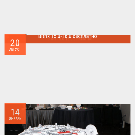
Bitrix 15.0-16.0 бесплатно
20
Как я уже писал когда-то,сделать бесплатно
АВГУСТ
БИТРИКС,можно.. ...
14
ЯНВАРЬ