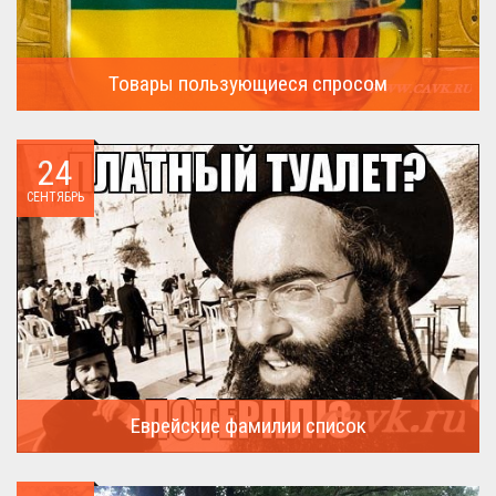
Товары пользующиеся спросом
А что пользовалось спросом?...
24
СЕНТЯБРЬ
Еврейские фамилии список
В России (точнее в СССР) массовая смена евреями своих...