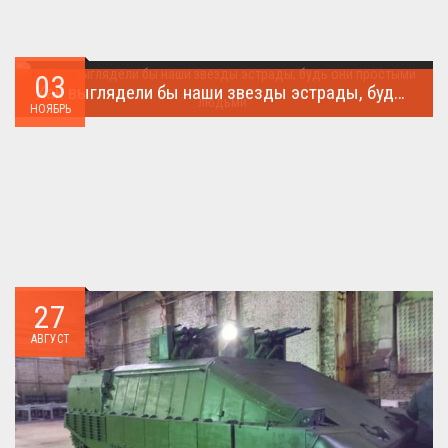
03
Как выглядели бы наши звезды эстрады, будь они простыми людьми.
НОЯБРЬ
Такого поворота событий не ожидал никто!...
27
АВГУСТ