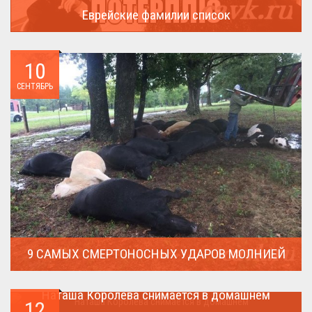
Еврейские фамилии список
В России (точнее в СССР) массовая смена евреями своих...
10
СЕНТЯБРЬ
9 САМЫХ СМЕРТОНОСНЫХ УДАРОВ МОЛНИЕЙ
Молния поражает дерево и все тех кто спрятался под ним....
Наташа Королева снимается в домашнем
12