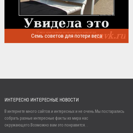
Семь советов для потери веса
Семь советов, на которых основывается быстрая потеря веса
...
ИНТЕРЕСНО ИНТЕРЕСНЫЕ НОВОСТИ
В интернете много сайтов.и интересных и не очень.Мы постарались
собрать разные интересные факты из мира нас
Войти
окружающего.Возможно вам это понравится. .