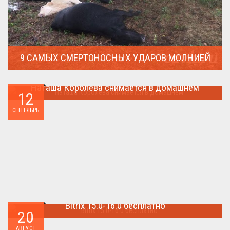
9 САМЫХ СМЕРТОНОСНЫХ УДАРОВ МОЛНИЕЙ
Молния поражает дерево и все тех кто спрятался под ним....
Наташа Королева снимается в домашнем
12
Наташа Королева снимается в домашнем ...
СЕНТЯБРЬ
Bitrix 15.0-16.0 бесплатно
20
Как я уже писал когда-то,сделать бесплатно
АВГУСТ