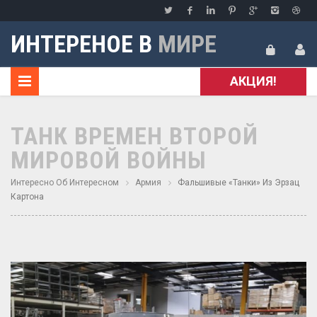
ИНТЕРЕНОЕ В
МИРЕ
АКЦИЯ!
ТАНК ВРЕМЕН ВТОРОЙ
МИРОВОЙ ВОЙНЫ
Интересно Об Интересном
Армия
Фальшивые «танки» Из Эрзац
Картона