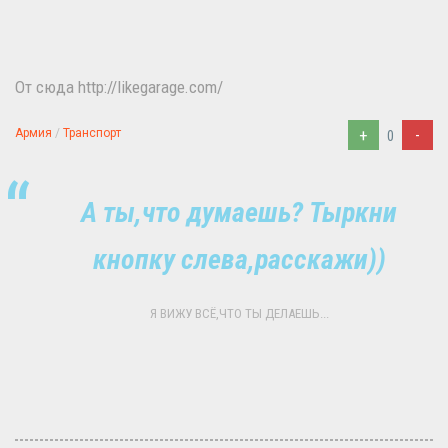
От сюда http://likegarage.com/
+
-
Армия
/
Транспорт
0
А ты,что думаешь? Тыркни
кнопку слева,расскажи))
Я ВИЖУ ВСЁ,ЧТО ТЫ ДЕЛАЕШЬ...