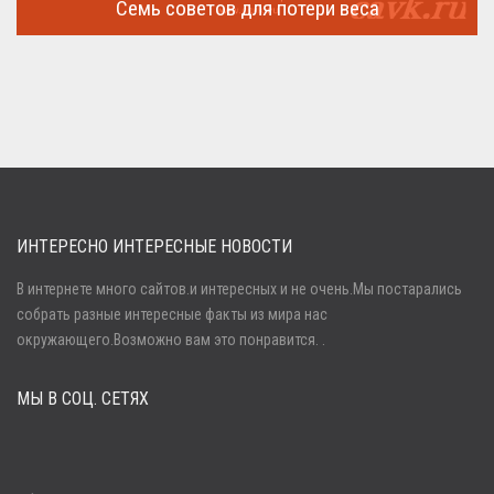
Семь советов для потери веса
Семь советов, на которых основывается быстрая потеря веса
...
ИНТЕРЕСНО ИНТЕРЕСНЫЕ НОВОСТИ
В интернете много сайтов.и интересных и не очень.Мы постарались
собрать разные интересные факты из мира нас
Войти
окружающего.Возможно вам это понравится. .
МЫ В СОЦ. СЕТЯХ
Забыли пароль?
Регистрация