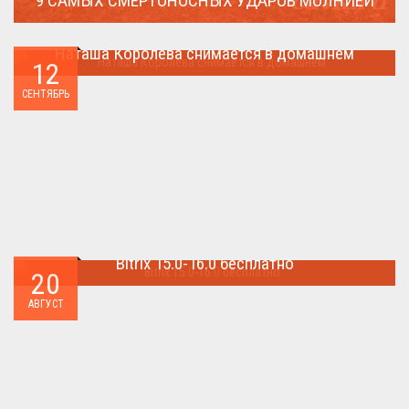
9 САМЫХ СМЕРТОНОСНЫХ УДАРОВ МОЛНИЕЙ
Молния поражает дерево и все тех кто спрятался под ним....
Наташа Королева снимается в домашнем
12
Наташа Королева снимается в домашнем ...
СЕНТЯБРЬ
Bitrix 15.0-16.0 бесплатно
20
Как я уже писал когда-то,сделать бесплатно
АВГУСТ
БИТРИКС,можно.. ...