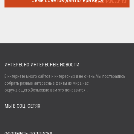
Семь советов для потери веса
Семь советов, на которых основывается быстрая потеря веса
...
ИНТЕРЕСНО ИНТЕРЕСНЫЕ НОВОСТИ
В интернете много сайтов.и интересных и не очень.Мы постарались
собрать разные интересные факты из мира нас
Войти
окружающего.Возможно вам это понравится. .
МЫ В СОЦ. СЕТЯХ
Забыли пароль?
Регистрация
ОФОРМИТЬ ПОДПИСКУ