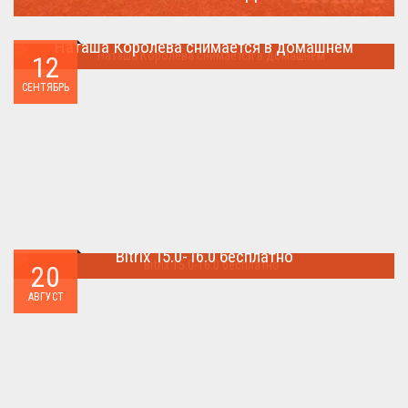
Молния поражает дерево и все тех кто спрятался под ним....
Наташа Королева снимается в домашнем
12
Наташа Королева снимается в домашнем ...
СЕНТЯБРЬ
Bitrix 15.0-16.0 бесплатно
20
Как я уже писал когда-то,сделать бесплатно
АВГУСТ
БИТРИКС,можно.. ...