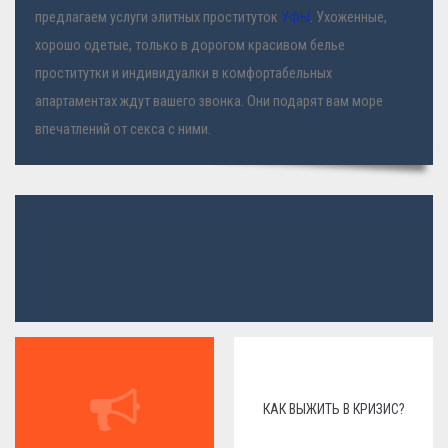
предлагаем услуги элитных проституток
УФЫ
. Ухоженные,
хорошо одетые, только в дорогом красивом белье
проститутки и индивидуалки в комфортабельных
апартаментах ждут вашего звонка. Они подарят вам море
впечатлений от секса с ними.
КАК ВЫЖИТЬ В КРИЗИС?