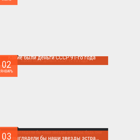
Какие были деньги СССР 91-го года
02
Деньги СССР 1991 год...
ЯНВАРЬ
03
Как выглядели бы наши звезды эстрады, будь они простыми людьми.