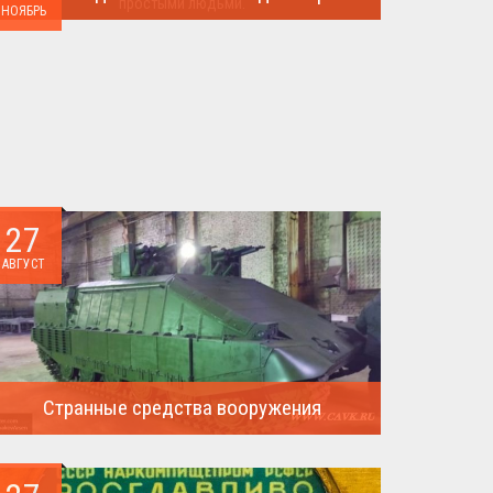
НОЯБРЬ
Такого поворота событий не ожидал никто!...
27
АВГУСТ
Странные средства вооружения
Давайте посмотрим на вооружение украинской
армии ...