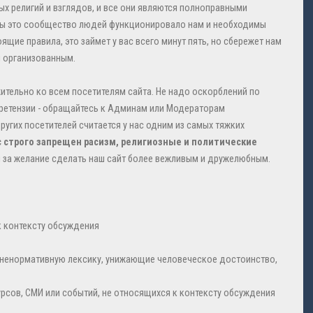
ных религий и взглядов, и все они являются полноправными
обы это сообщество людей функционировало нам и необходимы
щие правила, это займет у вас всего минут пять, но сбережет нам
и организованным.
ажительно ко всем посетителям сайта. Не надо оскорблений по
 претензии - обращайтесь к Админам или Модераторам
угих посетителей считается у нас одним из самых тяжких
с строго запрещен расизм, религиозные и политические
и за желание сделать наш сайт более вежливым и дружелюбным.
к контексту обсуждения
 ненормативную лексику, унижающие человеческое достоинство,
сурсов, СМИ или событий, не относящихся к контексту обсуждения