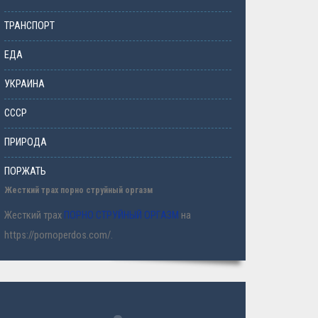
ТРАНСПОРТ
ЕДА
УКРАИНА
СССР
ПРИРОДА
ПОРЖАТЬ
Жесткий трах порно струйный оргазм
Жесткий трах
ПОРНО СТРУЙНЫЙ ОРГАЗМ
на
https://pornoperdos.com/.