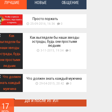
ЛУЧШИЕ
НОВЫЕ
ОБЩЕНИЕ
Просто поржать
25-09-2016, 16:36
0
Как выглядели бы наши звезды
эстрады, будь они простыми
людьми.
3-11-2015, 19:34
0
Что должен знать каждый мужчина
29-04-2015, 20:42
0
До и после ИГИЛ
17
Многие артефакты были уничтожены ...
ИЮЛЬ