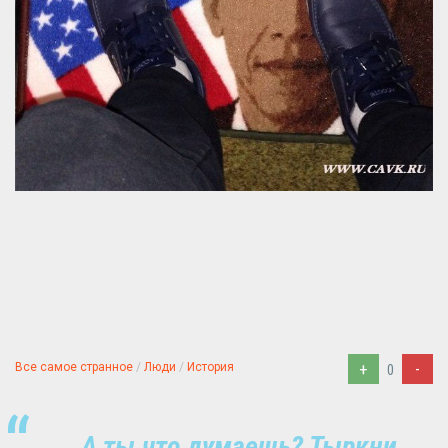
+
-
Все самое странное
/
Люди
/
История
0
А ты,что думаешь? Тыркни