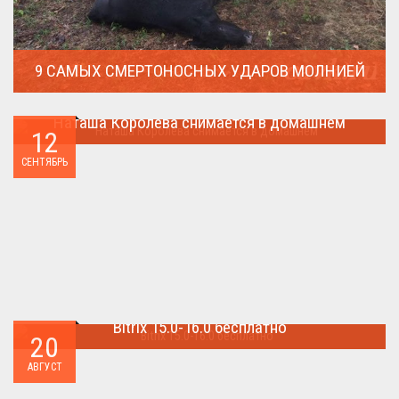
9 САМЫХ СМЕРТОНОСНЫХ УДАРОВ МОЛНИЕЙ
Молния поражает дерево и все тех кто спрятался под ним....
Наташа Королева снимается в домашнем
12
Наташа Королева снимается в домашнем ...
СЕНТЯБРЬ
Bitrix 15.0-16.0 бесплатно
20
Как я уже писал когда-то,сделать бесплатно
АВГУСТ
БИТРИКС,можно.. ...