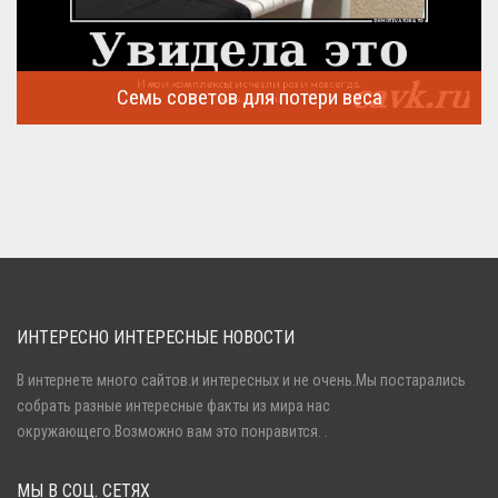
Семь советов для потери веса
Семь советов, на которых основывается быстрая потеря веса
...
ИНТЕРЕСНО ИНТЕРЕСНЫЕ НОВОСТИ
В интернете много сайтов.и интересных и не очень.Мы постарались
собрать разные интересные факты из мира нас
Войти
окружающего.Возможно вам это понравится. .
МЫ В СОЦ. СЕТЯХ
Забыли пароль?
Регистрация