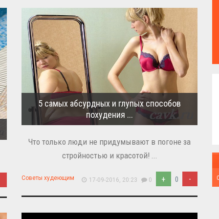
5 самых абсурдных и глупых способов
похудения ...
Что только люди не придумывают в погоне за
стройностью и красотой! ...
+
-
Советы худеющим
-
0
17-09-2016, 20:23
0