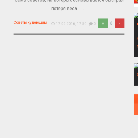
потеря веса ...
+
-
Советы худеющим
0
17-09-2016, 17:50
0