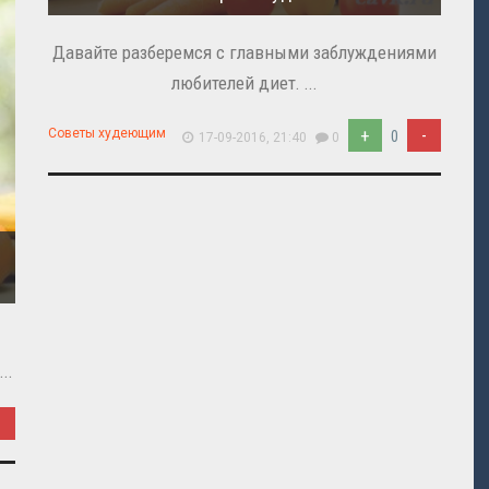
Давайте разберемся с главными заблуждениями
любителей диет. ...
+
-
Советы худеющим
0
17-09-2016, 21:40
0
..
-