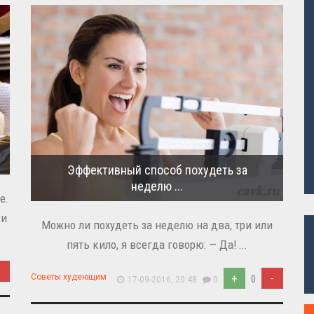
Эффективный способ похудеть за
неделю ...
е.
ки
Можно ли похудеть за неделю на два, три или
пять кило, я всегда говорю: — Да! ...
-
+
-
Советы худеющим
0
17-09-2016, 20:48
0