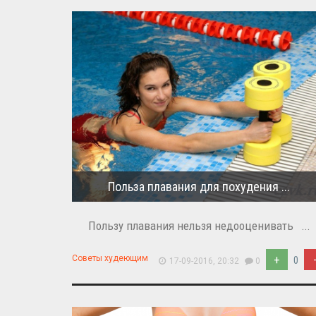
Польза плавания для похудения ...
Пользу плавания нельзя недооценивать ...
+
Советы худеющим
0
17-09-2016, 20:32
0