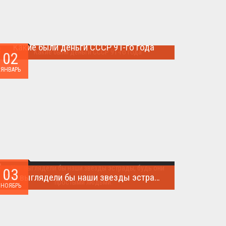
Какие были деньги СССР 91-го года
02
Деньги СССР 1991 год...
ЯНВАРЬ
03
Как выглядели бы наши звезды эстрады, будь они простыми людьми.
НОЯБРЬ
Такого поворота событий не ожидал никто!...