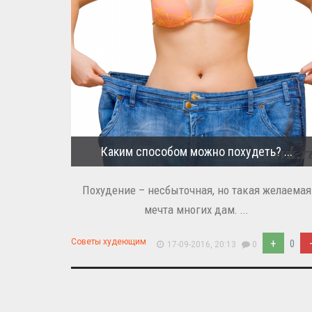
Каким способом можно похудеть? ...
Похудение – несбыточная, но такая желаемая
мечта многих дам. ...
+
Советы худеющим
0
17-09-2016, 20:13
0