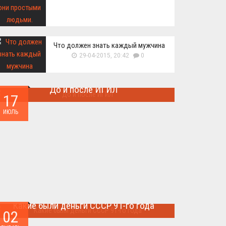
Что должен знать каждый мужчина
29-04-2015, 20:42
0
До и после ИГИЛ
17
Многие артефакты были уничтожены ...
ИЮЛЬ
Какие были деньги СССР 91-го года
02
Деньги СССР 1991 год...