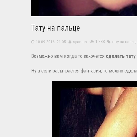
Тату на пальце
1 388
10-09-2016, 21:05
spamus
тату на пальц
Возможно вам когда то захочется
сделать тату
Ну а если разыграется фантазия, то можно сдел