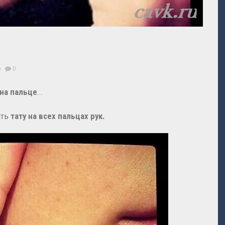
е
0
 на пальце
...
ать
тату на всех пальцах рук.