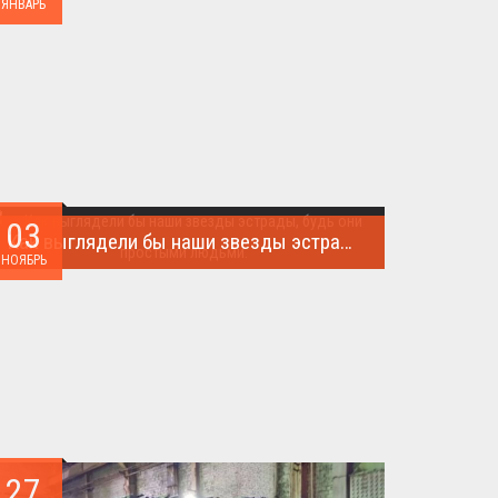
ЯНВАРЬ
03
Как выглядели бы наши звезды эстрады, будь они простыми людьми.
НОЯБРЬ
Такого поворота событий не ожидал никто!...
27