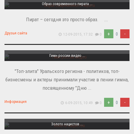
Образ современного пирата ...
Пират – сегодня это просто образ. ...
+
-
Друзья сайта
0
12-09-2015, 17:32
0
Гимн россии видео ...
"Топ-элита" Уральского региона - политиков, топ-
бизнесмены и актеры принимали участие в пении гимна,
посвященному "Дню ...
+
-
Информация
0
6-09-2015, 10:49
0
Золото нацистов ...