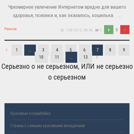
Чрезмерное увлечение Интернетом вредно для вашего
здоровья, психики и, как оказалось, кошелька. ...
+
-
Разное
0
1-08-2015, 08:46
0
1
...
3
4
5
6
7
8
9
10
11
...
13
Серьезно о не серьезном, ИЛИ не серьезно
о серьезном
Красивые колумбийки
Страны с самыми красивыми женщинами