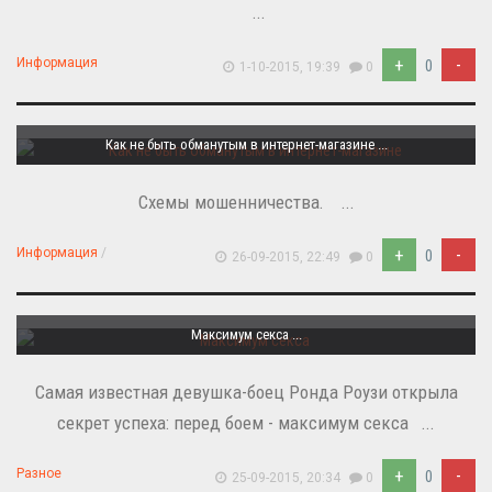
...
+
-
Информация
0
1-10-2015, 19:39
0
Как не быть обманутым в интернет-магазине ...
Схемы мошенничества. ...
+
-
Информация
/
0
26-09-2015, 22:49
0
Максимум секса ...
Самая известная девушка-боец Ронда Роузи открыла
секрет успеха: перед боем - максимум секса ...
+
-
Разное
0
25-09-2015, 20:34
0