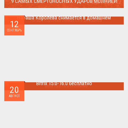
9 САМЫХ СМЕРТОНОСНЫХ УДАРОВ МОЛНИЕЙ
Молния поражает дерево и все тех кто спрятался под ним....
Наташа Королева снимается в домашнем
12
Наташа Королева снимается в домашнем ...
СЕНТЯБРЬ
Bitrix 15.0-16.0 бесплатно
20
Как я уже писал когда-то,сделать бесплатно
АВГУСТ
БИТРИКС,можно.. ...