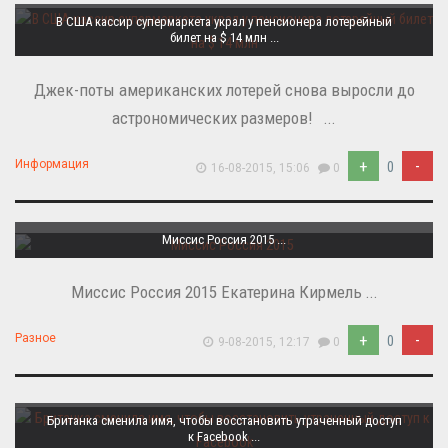
В США кассир супермаркета украл у пенсионера лотерейный
билет на $ 14 млн ...
Джек-поты американских лотерей снова выросли до
астрономических размеров! ...
+
-
Информация
0
16-08-2015, 15:06
0
Миссис Россия 2015 ...
Миссис Россия 2015 Екатерина Кирмель ...
+
-
Разное
0
9-08-2015, 12:17
0
Британка сменила имя, чтобы восстановить утраченный доступ
к Facebook ...