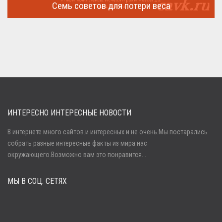
Семь советов для потери веса
Семь советов, на которых основывается быстрая потеря веса
...
ИНТЕРЕСНО ИНТЕРЕСНЫЕ НОВОСТИ
В интернете много сайтов.и интересных и не очень.Мы постарались
собрать разные интересные факты из мира нас
Войти
окружающего.Возможно вам это понравится. .
МЫ В СОЦ. СЕТЯХ
Забыли пароль?
Регистрация