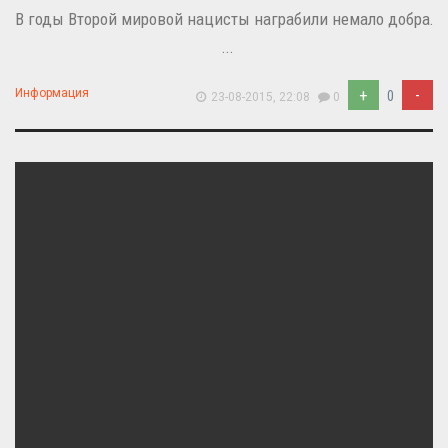
В годы Второй мировой нацисты награбили немало добра.
...
+
-
Информация
0
23-08-2015, 22:08
0