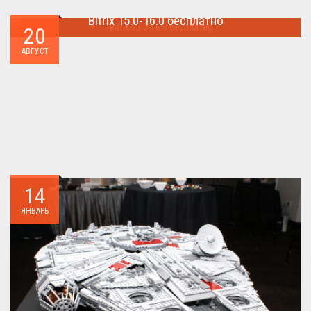
Bitrix 15.0-16.0 бесплатно
20
Как я уже писал когда-то,сделать бесплатно
АВГУСТ
БИТРИКС,можно.. ...
14
ЯНВАРЬ