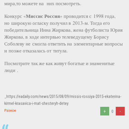
мира,то можете на них посмотреть.
Миссис Россия
Конкурс «
» проводится с 1998 года,
но широкую огласку получил в 2013-м. Тогда его
победительница Инна Жиркова, жена футболиста Юрия
Жиркова, в ходе интервью телеведущему Борису
Соболеву не смогла ответить на элементарные вопросы
и позже отказалась от титула.
Посмотрите так же как живут богатые и знаменитые
люди .
_https://eadaily.com/news/2015/08/09/missis-rossiya-2015-ekaterina-
kirmel-krasavica-i-mat-shesteryh-detey
+
-
Разное
0