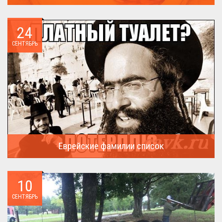
А что пользовалось спросом?...
24
СЕНТЯБРЬ
Еврейские фамилии список
В России (точнее в СССР) массовая смена евреями своих...
10
СЕНТЯБРЬ