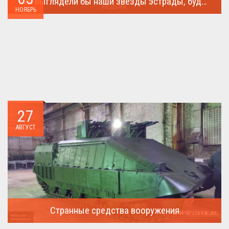
Как выглядели бы наши звезды эстрады, будь они простыми людьми.
НОЯБРЬ
Такого поворота событий не ожидал никто!...
27
АВГУСТ
Странные средства вооружения
Давайте посмотрим на вооружение украинской армии ...