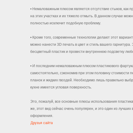
• Немаловажным плюсом является отсутствие стыков, как п
на этих участках и их тяжело отмыть. В данном случае мож
полностью исключит подобную проблему.
• Кроме того, современные технологии делают этот вариант
можно нанести 3D печать в цвет и стиль вашего гарнитура
бесцветный пластик и провести внутреннюю подсветку любог
• И последним немаловажным плюсом пластикового фартука 
самостоятельно, сэкономив при этом половину стоимости 
планок и жидких гвоздей. Необходимо лишь правильно выбр
кухне имеется угловая поверхность.
Это, пожалуй, все основные плюсы использования пластика 
же, этот вид сейчас очень популярен, и это один из лучши
оформления.
Друзья сайта