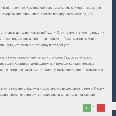
ри выборе плитки. Как правило, грязь и микробы собираются именно
но выбрать сплошной лист пластика подходящего размера, что
 стильным дополнением вашей кухни. Стоит заметить, что на пластик
. Это выглядит очень эффектно и необычно. Также можно выбрать
о цвета, что оживит обстановку и создаст уют.
для кухни является его легкая установка. Сделать это можно
переделки. Крепится такой фартук при помощи дополнительных
ать размер при заказе материала и учесть попадание стыков, если на
в зоне кухонного фартука и заметим, что их достаточно много. К тому
х вариантов сочетания функциональности материала и стильного
+
-
0