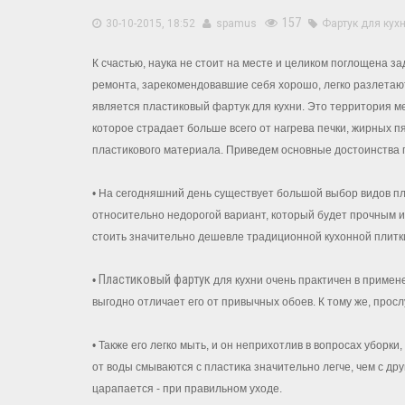
157
30-10-2015, 18:52
spamus
Фартук для кух
К счастью, наука не стоит на месте и целиком поглощена з
ремонта, зарекомендовавшие себя хорошо, легко разлетают
является пластиковый фартук для кухни. Это территория 
которое страдает больше всего от нагрева печки, жирных 
пластикового материала. Приведем основные достоинства 
• На сегодняшний день существует большой выбор видов пл
относительно недорогой вариант, который будет прочным и
стоить значительно дешевле традиционной кухонной плитк
Пластиковый фартук
•
для кухни очень практичен в примене
выгодно отличает его от привычных обоев. К тому же, прос
• Также его легко мыть, и он неприхотлив в вопросах убор
от воды смываются с пластика значительно легче, чем с др
царапается - при правильном уходе.