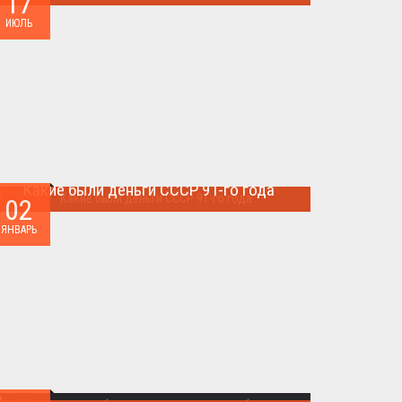
17
Многие артефакты были уничтожены ...
ИЮЛЬ
Какие были деньги СССР 91-го года
02
Деньги СССР 1991 год...
ЯНВАРЬ