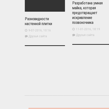
Разработана умная
майка, которая
предотвращает
искривление
Разновидности
позвоночника
настенной плитки
11-01-2016, 18:19
9-07-2016, 10:16
Друзья сайта
Друзья сайта