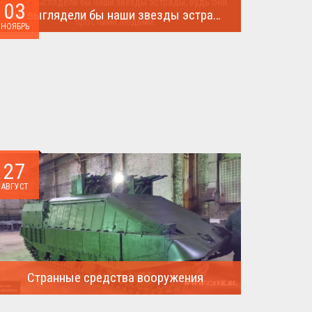
03
Как выглядели бы наши звезды эстрады, будь они простыми людьми.
НОЯБРЬ
Такого поворота событий не ожидал никто!...
27
АВГУСТ
Странные средства вооружения
Давайте посмотрим на вооружение украинской