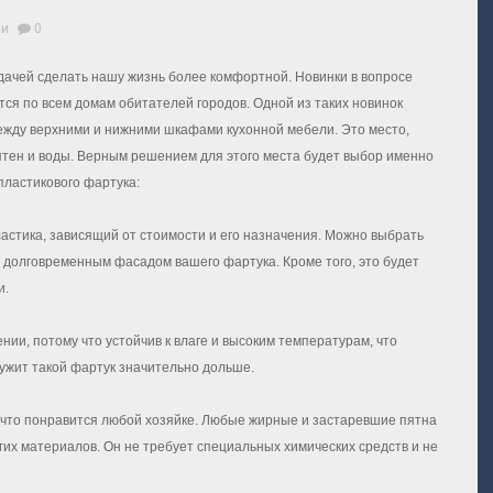
ни
0
адачей сделать нашу жизнь более комфортной. Новинки в вопросе
ся по всем домам обитателей городов. Одной из таких новинок
между верхними и нижними шкафами кухонной мебели. Это место,
пятен и воды. Верным решением для этого места будет выбор именно
пластикового фартука:
астика, зависящий от стоимости и его назначения. Можно выбрать
 долговременным фасадом вашего фартука. Кроме того, это будет
и.
нии, потому что устойчив к влаге и высоким температурам, что
лужит такой фартук значительно дольше.
ки, что понравится любой хозяйке. Любые жирные и застаревшие пятна
угих материалов. Он не требует специальных химических средств и не