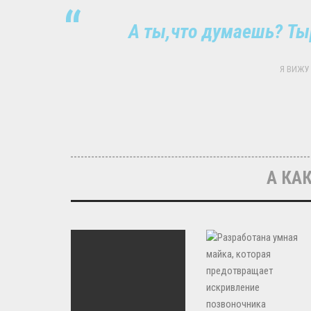
А ты,что думаешь? Ты
Я ВИЖУ 
А КАК