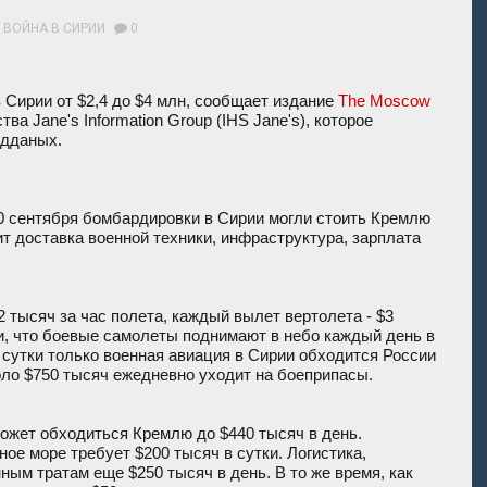
и
ВОЙНА В СИРИИ
0
 Сирии от $2,4 до $4 млн, сообщает издание
The Moscow
ва Jane's Information Group (IHS Jane's), которое
едданых.
0 сентября бомбардировки в Сирии могли стоить Кремлю
ит доставка военной техники, инфраструктура, зарплата
 тысяч за час полета, каждый вылет вертолета - $3
ии, что боевые самолеты поднимают в небо каждый день в
а сутки только военная авиация в Сирии обходится России
оло $750 тысяч ежедневно уходит на боеприпасы.
ожет обходиться Кремлю до $440 тысяч в день.
е море требует $200 тысяч в сутки. Логистика,
ым тратам еще $250 тысяч в день. В то же время, как