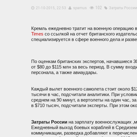
102
21-10-2015, 22:53
spamus
Затраты Росси
Кремль ежедневно тратит на военную операцию в
Times
со ссылкой на отчет британского издательст
специализируется в сфере военного дела и разв
По оценкам британских экспертов, начавшиеся 3
от $80 до $115 млн за весь период. В сумму вход
персонала, а также авиаудары.
Каждый вылет военного самолета стоит около $12
тысячи в час, подсчитали аналитики. При услов
среднем на 90 минут, а вертолеты на один час, з
в $710 тысяч, подсчитали эксперты. При этом ок
Затраты России
на зарплату военнослужащих ,м
Ежедневный выход боевых кораблей в Средиземно
коммуникации, разведка добавляют к перечисленн