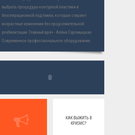
выбрать процедуры контурной пластики и
безоперационной подтяжки, которые стирают
возрастные изменения без продолжительной
реабилитации. Главный врач - Алёна Саромыцкая.
Современное профессиональное оборудование.
КАК ВЫЖИТЬ В
КРИЗИС?