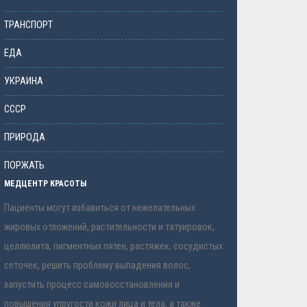
ТРАНСПОРТ
ЕДА
УКРАИНА
СССР
ПРИРОДА
ПОРЖАТЬ
МЕДЦЕНТР КРАСОТЫ
Пациенты могут избавиться от нежелательных
жировых отложений, растительности и татуировок,
целлюлита, пигментных пятен, растяжек, сосудистых
сеточек, решить проблему выпадения волос,
запустить процесс самовосстановления и
повышения упругости кожи лица и тела, а также