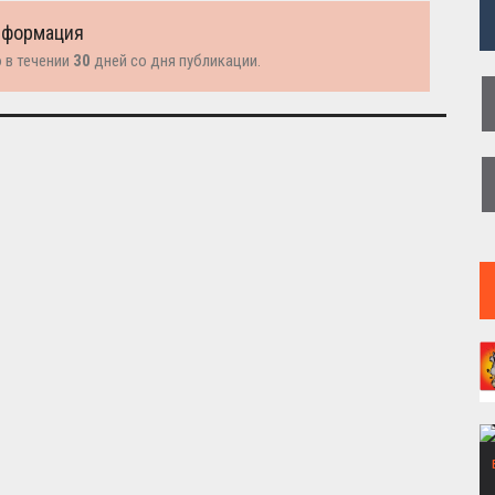
нформация
 в течении
30
дней со дня публикации.