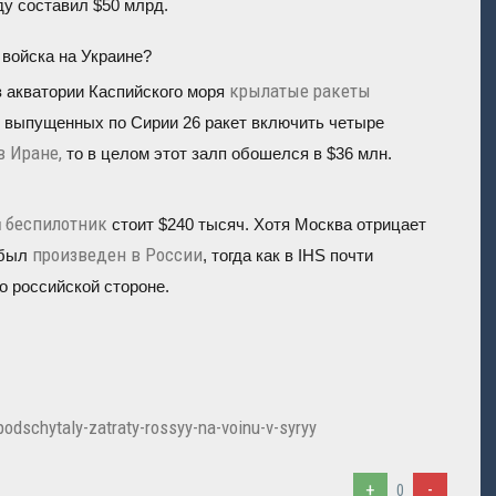
ду составил $50 млрд.
 войска на Украине?
крылатые ракеты
 акватории Каспийского моря
ть выпущенных по Сирии 26 ракет включить четыре
в Иране,
то в целом этот залп обошелся в $36 млн.
беспилотник
и
стоит $240 тысяч. Хотя Москва отрицает
произведен в России
 был
, тогда как в IHS почти
о российской стороне.
podschytaly-zatraty-rossyy-na-voinu-v-syryy
+
-
0