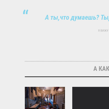
А ты,что думаешь? Ты
Я ВИЖУ 
А КАК