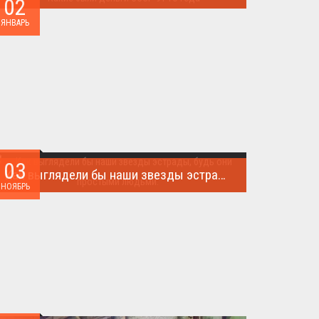
02
Деньги СССР 1991 год...
ЯНВАРЬ
03
Как выглядели бы наши звезды эстрады, будь они простыми людьми.
НОЯБРЬ
Такого поворота событий не ожидал никто!...