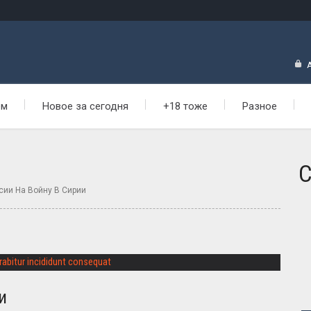
ем
Новое за сегодня
+18 тоже
Разное
С
сии На Войну В Сирии
и