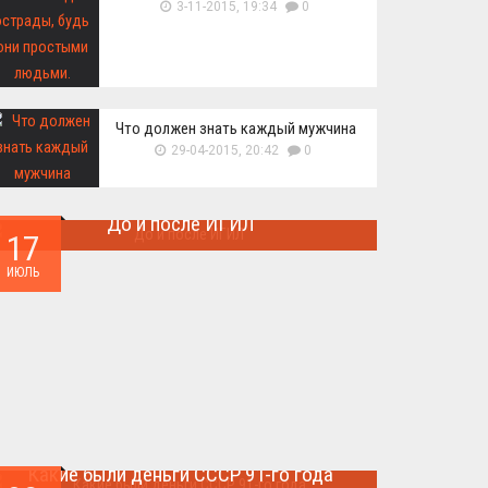
3-11-2015, 19:34
0
Что должен знать каждый мужчина
29-04-2015, 20:42
0
До и после ИГИЛ
17
Многие артефакты были уничтожены ...
ИЮЛЬ
Какие были деньги СССР 91-го года