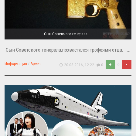
Сын Советского генерала. ...
Сын Советского генерала,похвастался трофеями отца. ...
+
-
Информация
/
Армия
0
20-08-2016, 12:22
0