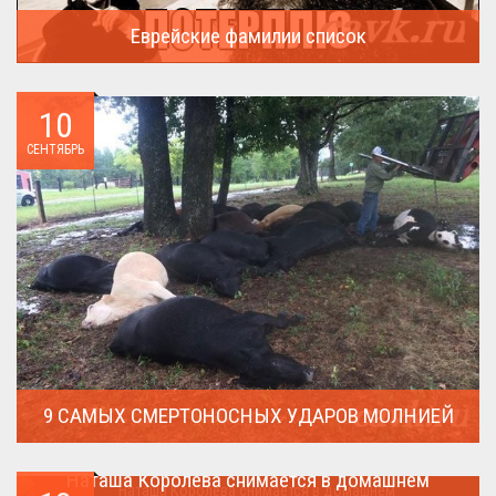
Еврейские фамилии список
В России (точнее в СССР) массовая смена евреями своих...
10
СЕНТЯБРЬ
9 САМЫХ СМЕРТОНОСНЫХ УДАРОВ МОЛНИЕЙ
Молния поражает дерево и все тех кто спрятался под ним....
Наташа Королева снимается в домашнем