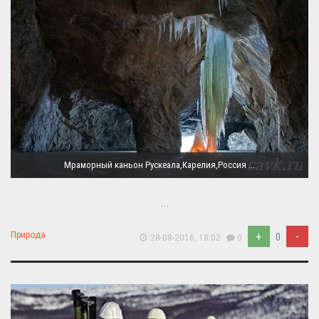
Мраморный каньон Рускеала,Карелия,Россия ...
...
+
-
Природа
0
28-08-2016, 18:02
0