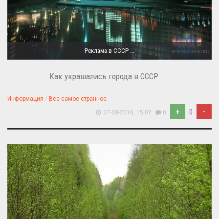
Реклама в СССР ...
Как украшались города в СССР ...
Информация
/
Все самое странное
+
-
0
27-08-2016, 15:07
0