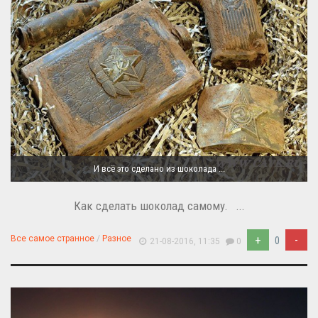
И всё это сделано из шоколада ...
Как сделать шоколад самому. ...
+
-
Все самое странное
/
Разное
0
21-08-2016, 11:35
0