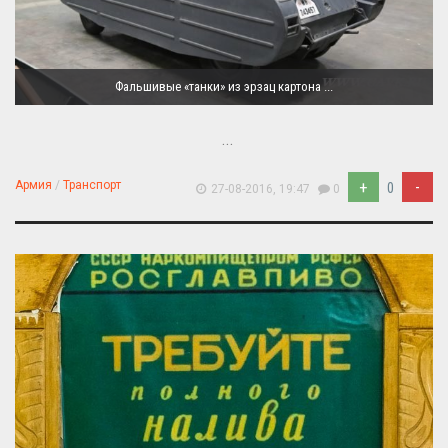
Фальшивые «танки» из эрзац картона ...
...
+
-
Армия
/
Транспорт
0
27-08-2016, 19:47
0