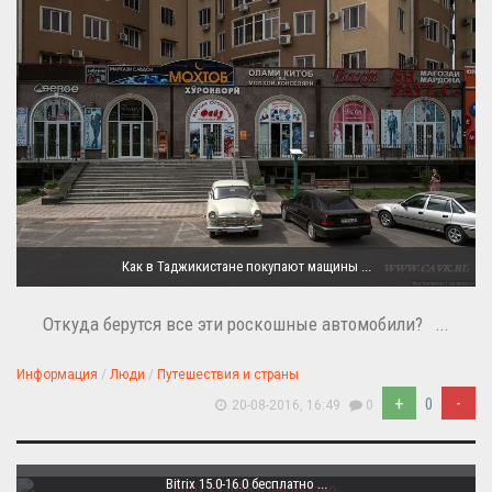
Как в Таджикистане покупают мащины ...
Откуда берутся все эти роскошные автомобили? ...
Информация
/
Люди
/
Путешествия и страны
+
-
0
20-08-2016, 16:49
0
Bitrix 15.0-16.0 бесплатно ...