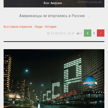
Флаг Америки ...
Американцы не вторгались в Россию ...
Все самое странное
/
Люди
/
История
+
-
0
27-08-2016, 15:47
0