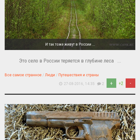
И так тоже живут в России ...
Это село в России теряется в глубине леса ...
Все самое странное
/
Люди
/
Путешествия и страны
+
-
+2
27-08-2016, 14:35
2