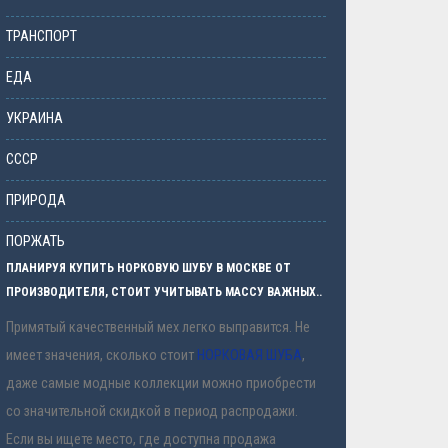
ТРАНСПОРТ
ЕДА
УКРАИНА
СССР
ПРИРОДА
ПОРЖАТЬ
ПЛАНИРУЯ КУПИТЬ НОРКОВУЮ ШУБУ В МОСКВЕ ОТ
ПРОИЗВОДИТЕЛЯ, СТОИТ УЧИТЫВАТЬ МАССУ ВАЖНЫХ..
Примятый качественный мех легко выправится. Не
имеет значения, сколько стоит
НОРКОВАЯ ШУБА
,
даже самые модные коллекции можно приобрести
со значительной скидкой в период распродажи.
Если вы ищете место, где доступна продажа