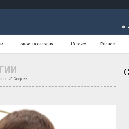
ем
Новое за сегодня
+18 тоже
Разное
РГИИ
С
ность В Энергии