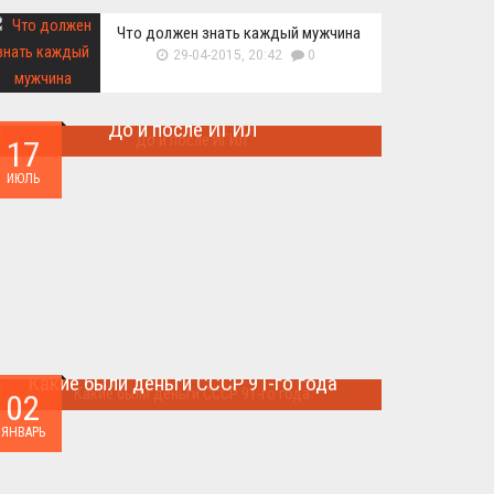
Что должен знать каждый мужчина
29-04-2015, 20:42
0
До и после ИГИЛ
17
Многие артефакты были уничтожены ...
ИЮЛЬ
Какие были деньги СССР 91-го года
02
Деньги СССР 1991 год...
ЯНВАРЬ