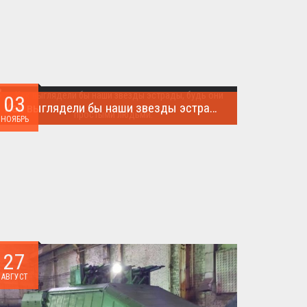
03
Как выглядели бы наши звезды эстрады, будь они простыми людьми.
НОЯБРЬ
Такого поворота событий не ожидал никто!...
27
АВГУСТ