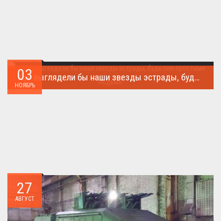
03
Как выглядели бы наши звезды эстрады, будь они простыми людьми.
НОЯБРЬ
Такого поворота событий не ожидал никто!...
27
АВГУСТ