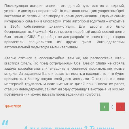
Последующая история марки – это долгий путь взлетов и падений,
успехов и досадных поражений. Но с истинно немецким упорством Opel
восставал из пепла и шел вперед к новым достижениям. Одно из самых
интересных событий в биографии этого автопроизводителя – открытие
в 1964г. собственной дизайн-студии. Для Европы это было
беспрецедентный случай. На тот момент подобный дизайнерский центр
был только в США. Европейцы же для разработки своих концепт-каров
привлекали специалистов из других фирм. Законодателями
автомобильной моды тогда были итальянцы.
Ателье открыли в Рюссельсхайме, там же, где расположена штаб-
квартира Опель. Но пред сотрудниками Opel Design Studio не стояла
задача разрабатывать и внедрять в серийное производство новые
модели. Их заданием было и остается искать и находить то, что будет
привлекать к бренду покупателей десятилетиями. С тех пор в стенах
мастерской трудились многие именитые дизайнеры. Список их работ,
ставших легендарными, займет ни одну страницу. Некоторые из них без
преувеличения можно назвать произведениями искусства.
+
-
Транспорт
0