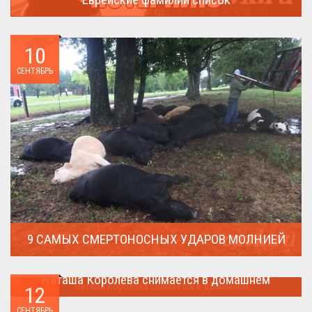
В России (точнее в СССР) массовая смена евреями своих...
10
СЕНТЯБРЬ
9 САМЫХ СМЕРТОНОСНЫХ УДАРОВ МОЛНИЕЙ
Молния поражает дерево и все тех кто спрятался под ним....
Наташа Королева снимается в домашнем
12
Наташа Королева снимается в домашнем ...
СЕНТЯБРЬ