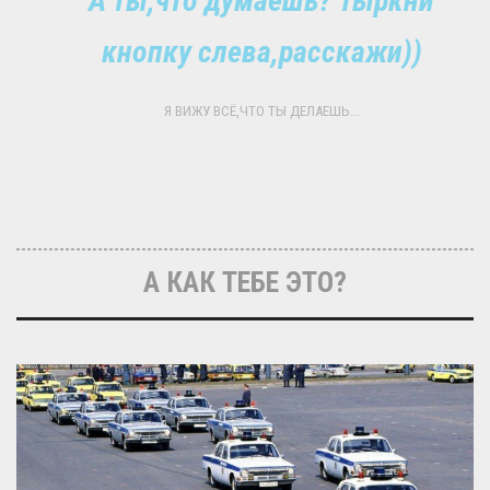
А ты,что думаешь? Тыркни
кнопку слева,расскажи))
Я ВИЖУ ВСЁ,ЧТО ТЫ ДЕЛАЕШЬ...
А КАК ТЕБЕ ЭТО?