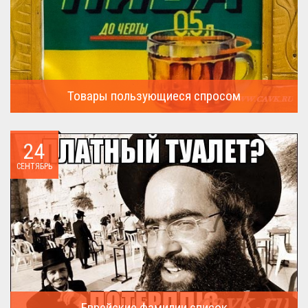
Товары пользующиеся спросом
А что пользовалось спросом?...
24
СЕНТЯБРЬ
Еврейские фамилии список