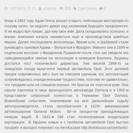
365
1-07-2015, 21:11
spamus
Opel
Опель
0
Когда в 1862 году Адам Опель решил открыть небольшую мастерскую по
пошиву шляп, он недолго думал над названием будущего предприятия.
И не мудрствуя лукаво, дал ему свое имя. Дела складывались успешно, и
вскоре компания начала заниматься еще и производством швейных
машин. Далее последовали велосипеды. Время шло, и фабрикой стали
руководить сыновья Адама – Вильгельм и Фридрих. Именно они в 1899-м
подписали контракт с Фридрихом Луцманом после того, как увидели его
самодвижущийся экипаж на экспозиции в немецком Берлине. Луцману
достался пост технического директора. Уже весной 1899-го за
заводскую ограду выкатился первый автомобиль Opel. Этот далекий
предок современных авто был не слишком удачным, его эксплуатация
сопровождалась определенными трудностями, поэтому не удивительно,
что продажи шли не слишком хорошо. Но братья не опустили руки. Они
нашли партнера в лице французского автозавода Darracq и в 1902-м
представили собранный полностью в Германии Opel Darracq.
Важнейшим событием, повлиявшим на всю дальнейшую судьбу
автопроизводителя, стало приобретение в 1929г. американским
автоконцерном General Motors 80-ти процентов принадлежащих
немцам акций. В 1931-м GM стал полноправным владельцем
корпорации. В Украине новые и с пробегом автомобили Opel быстро
продают и выгодно покупают на АвтоБазаре http://avtobazar.ua/opel/avto/.