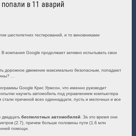
 попали в 11 аварий
том шестилетних тестирований, и то виновниками
.
В компания Google продолжает активно испытывать свои
лать дорожное движение максимально безопасным, попадают
ны? ...
рограммы Google Крис Урмсон, что именно руководит
 попытки научить автомобиль под управлением компьютера
стали причиной всех одиннадцати, пусть и мелочных и все
о двадцать
беспилотных автомобилей
.
За это время они
етров (2.7), причем больше половины пути (1.6 млн
онней помощи.