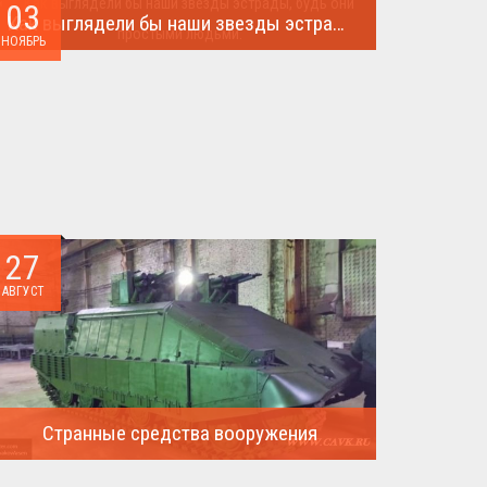
03
Как выглядели бы наши звезды эстрады, будь они простыми людьми.
НОЯБРЬ
Такого поворота событий не ожидал никто!...
27
АВГУСТ
Странные средства вооружения
Давайте посмотрим на вооружение украинской