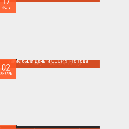
17
Многие артефакты были уничтожены ...
ИЮЛЬ
Какие были деньги СССР 91-го года
02
Деньги СССР 1991 год...
ЯНВАРЬ