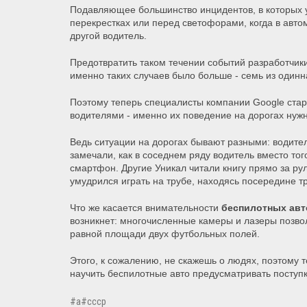
Подавляющее большинство инцидентов, в которых 
перекрестках или перед светофорами, когда в авто
другой водитель.
Предотвратить таком течении событий разработчик
именно таких случаев было больше - семь из одинн
Поэтому теперь специалисты компании Google ста
водителями - именно их поведение на дорогах нуж
Ведь ситуации на дорогах бывают разными: водител
замечали, как в соседнем ряду водитель вместо тог
смартфон.
Другие Уникал читали книгу прямо за ру
умудрился играть на трубе, находясь посередине т
Что же касается внимательности
беспилотных ав
возникнет: многочисленные камеры и лазеры позв
равной площади двух футбольных полей.
Этого, к сожалению, не скажешь о людях, поэтому т
научить беспилотные авто предусматривать поступк
#a#ссср