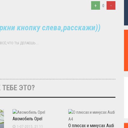
+
-
0
ркни кнопку слева,расскажи))
ВСЁ,ЧТО ТЫ ДЕЛАЕШЬ...
 ТЕБЕ ЭТО?
Авомобиль Opel
О плюсах и минусах Audi
1-07-2015, 21:11