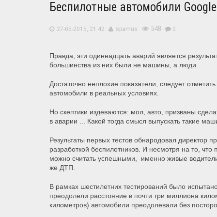
Беспилотные автомобили Google
548
27-05-2015, 21:42
spamus
0
Правда, эти одиннадцать аварий является результа
большинства из них были не машины, а люди.
Достаточно неплохие показатели, следует отметить
автомобили в реальных условиях.
Но скептики издеваются: мол, авто, призваны сде
в аварии ... Какой тогда смысл выпускать такие маши
Результаты первых тестов обнародовал директор п
разработкой беспилотников.
И несмотря на то, что
можно считать успешными, именно живые водители 
же ДТП.
В рамках шестилетних тестирований было испытан
преодолели расстояние в почти три миллиона килом
километров) автомобили преодолевали без постор