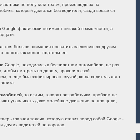
участники не получили травм, произошедших на
мобиль, который двигался без водителя, сзади врезался
и Google фактически не имеют никакой возможности, а
адцати.
раются больше внимания посвятить слежению за другим
но понять как можно тщательнее.
и Google, находились в беспилотном автомобиле, не раз
о, чтобы смотреть на дорогу, проверял свой
лем, а еще был зафиксирован случай, когда водитель авто
рафика.
томобилей
, то с этим, говорят разработчики, проблем не
оляют улавливать даже малейшее движение на площади,
еперь главная задача, которую ставит перед собой Google -
и других водителей на дорогах.