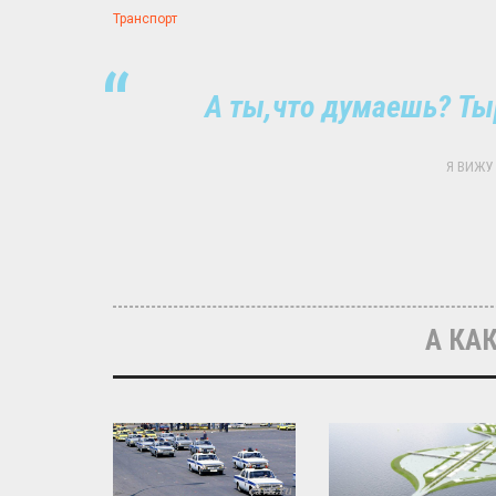
Транспорт
А ты,что думаешь? Ты
Я ВИЖУ 
А КАК