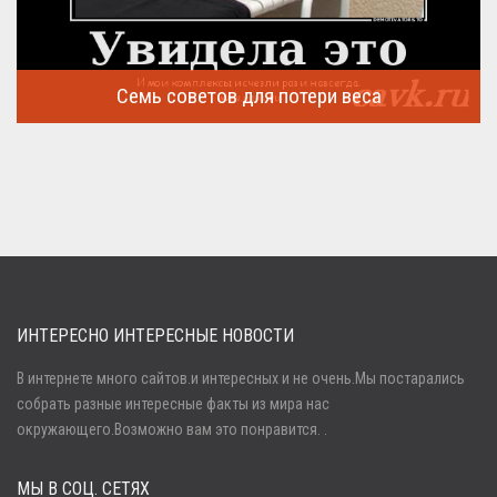
Семь советов для потери веса
Семь советов, на которых основывается быстрая потеря веса
...
ИНТЕРЕСНО ИНТЕРЕСНЫЕ НОВОСТИ
В интернете много сайтов.и интересных и не очень.Мы постарались
собрать разные интересные факты из мира нас
Войти
окружающего.Возможно вам это понравится. .
МЫ В СОЦ. СЕТЯХ
Забыли пароль?
Регистрация