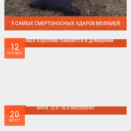
9 САМЫХ СМЕРТОНОСНЫХ УДАРОВ МОЛНИЕЙ
Молния поражает дерево и все тех кто спрятался под ним....
Наташа Королева снимается в домашнем
12
Наташа Королева снимается в домашнем ...
СЕНТЯБРЬ
Bitrix 15.0-16.0 бесплатно
20
Как я уже писал когда-то,сделать бесплатно
АВГУСТ
БИТРИКС,можно.. ...