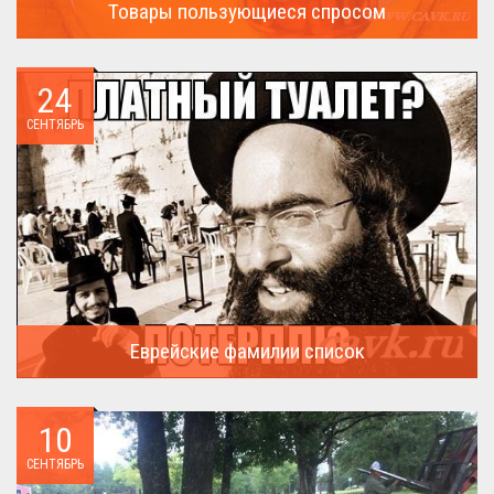
Товары пользующиеся спросом
А что пользовалось спросом?...
24
СЕНТЯБРЬ
Еврейские фамилии список
В России (точнее в СССР) массовая смена евреями своих...
10
СЕНТЯБРЬ