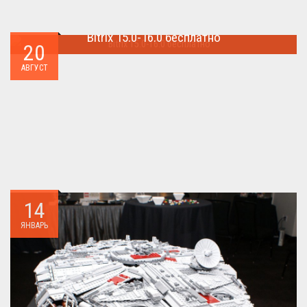
Bitrix 15.0-16.0 бесплатно
20
Как я уже писал когда-то,сделать бесплатно
АВГУСТ
БИТРИКС,можно.. ...
14
ЯНВАРЬ