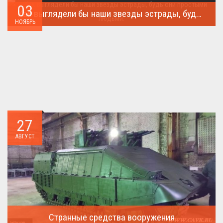
03
Как выглядели бы наши звезды эстрады, будь они простыми людьми.
НОЯБРЬ
Такого поворота событий не ожидал никто!...
27
АВГУСТ
Странные средства вооружения