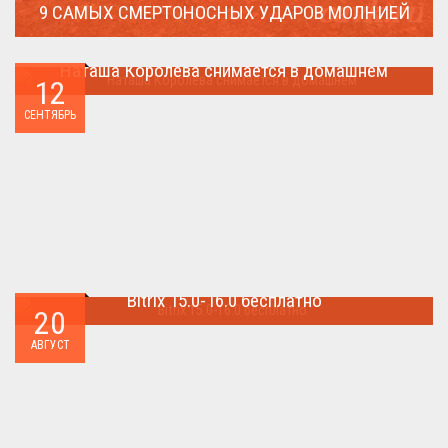
9 САМЫХ СМЕРТОНОСНЫХ УДАРОВ МОЛНИЕЙ
Молния поражает дерево и все тех кто спрятался под ним....
Наташа Королева снимается в домашнем
12
Наташа Королева снимается в домашнем ...
СЕНТЯБРЬ
Bitrix 15.0-16.0 бесплатно
20
Как я уже писал когда-то,сделать бесплатно
АВГУСТ
БИТРИКС,можно.. ...