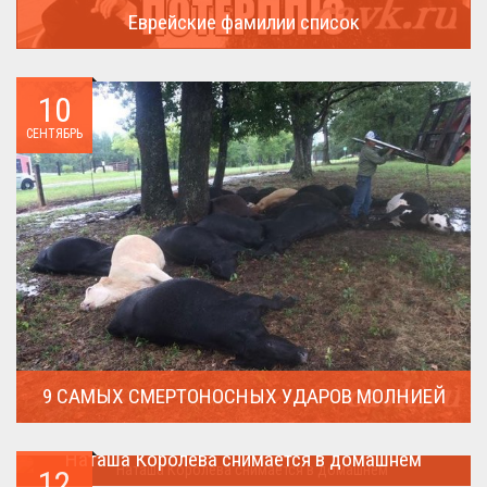
Еврейские фамилии список
В России (точнее в СССР) массовая смена евреями своих...
10
СЕНТЯБРЬ
9 САМЫХ СМЕРТОНОСНЫХ УДАРОВ МОЛНИЕЙ
Молния поражает дерево и все тех кто спрятался под ним....
Наташа Королева снимается в домашнем
12