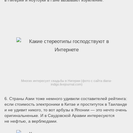
в Нигерии и ноутбуки в Гане вызывают изумление.
Многих интересует свадьбы в Нигерии (фото с сайта diana-
indigo.livejournal.com)
6. Страны Азии тоже немного удивили составителей рейтинга:
если стоимость электроники в Китае и проституток в Таиланде
и не удивит никого, то вот арбузы в Японии — это нечто очень
оригинальненьке.
И в Саудовской Аравии интересуются
не нефтью, а верблюдами.