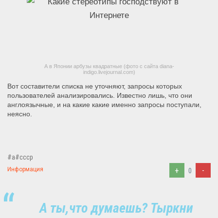
А в Японии арбузы квадратные (фото с сайта diana-
indigo.livejournal.com)
Вот составители списка не уточняют, запросы которых
пользователей анализировались.
Известно лишь, что они
англоязычные, и на какие какие именно запросы поступали,
неясно.
#a#ссср
+
-
Информация
0
А ты,что думаешь? Тыркни