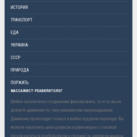
ИСТОРИЯ
ТРАНСПОРТ
ЕДА
УКРАИНА
СССР
ПРИРОДА
ПОРЖАТЬ
МАССАЖИСТ-РЕАБИЛИТОЛОГ
Шейно-затылочное соединение фиксировано, то есть вы не
делаете движение по типу кивания или запрокидывани.
Движение происходит только в шейно-грудном переходе. Вы
можете наклонять шею целиком и равномерно с головой
(почти касаться подбородком к грудине) и, напрягая мышцы