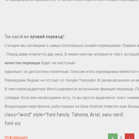
Так какой же
лучший перевод
?
Сегодня
мы
поговорим
о
самых
популярных
онлайн
переводчики
.
Первое
м
.
Перед
вами
откроется
два
окна
.
В
левое
окно
вы
копируете
текст
,
который
качество перевода
будет не настолько
идеально
но
достаточно
понятным
.
Плюсом
этого
переводчика
является
т
Переводчик
Яндекс
не
отстает
от
Google
Translator
.
В
своем
арсенале
он
и
В
текстовом
редакторе
Word
содержится
встроенная
функция
перевода
.
П
словари
.
Если
все
необходимое
есть
,
то
вы
просто
выделяете
текст
,
нажим
Владельцам
смартфонов
,
работающих
на
базе
Android
повезло
еще
боль
class="word" style="font-family: Tahoma, Arial, sans-serif;
font-siz
+
-
Информация
0