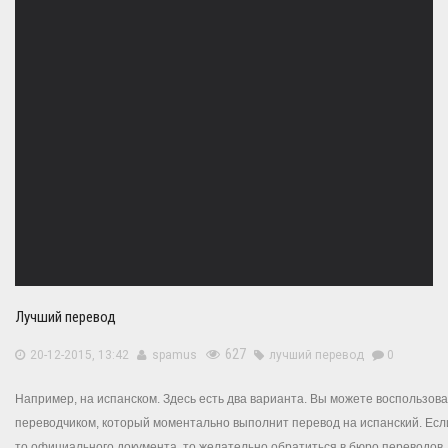
Лучший перевод
627
20-12-2015, 13:42
spamus
лучший перевод
0
Например
,
на
испанском
.
Здесь
есть
два
варианта
.
Вы
можете
воспользова
переводчиком
,
который
моментально
выполнит
перевод
на
испанский
.
Есл
то
официального
документа
,
то
желательно
обратиться
в
бюро
переводов