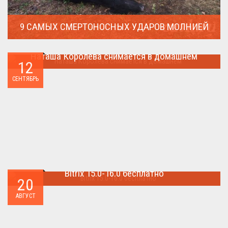
9 САМЫХ СМЕРТОНОСНЫХ УДАРОВ МОЛНИЕЙ
Молния поражает дерево и все тех кто спрятался под ним....
Наташа Королева снимается в домашнем
12
Наташа Королева снимается в домашнем ...
СЕНТЯБРЬ
Bitrix 15.0-16.0 бесплатно
20
Как я уже писал когда-то,сделать бесплатно
АВГУСТ
БИТРИКС,можно.. ...