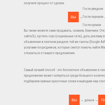
получите процент от сделки.
Гости увидели
Гости перешли
→
Гости купили
Вы также можете сами продавать, скажем, блинчики. Отк
сайта Б), пустить слух (социальные сети), дать рекламу
объявление в платном разделе той же газеты (Google A
услугами посредников, которые смогут помочь найти Машу
отказаться от вашего предложения.
Самый лучший способ - это бесплатное объявление в газ
предложение может затеряться среди большого количест
подбираем нужные красочные слова и выводим наш слога
→ деньги →