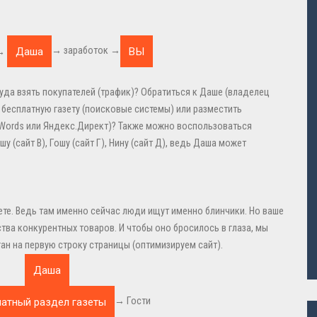
→ заработок →
→
уда взять покупателей (трафик)? Обратиться к Даше (владелец
 в бесплатную газету (поисковые системы) или разместить
dWords или Яндекс.Директ)? Также можно воспользоваться
 (сайт В), Гошу (сайт Г), Нину (сайт Д), ведь Даша может
ете. Ведь там именно сейчас люди ищут именно блинчики. Но ваше
ва конкурентных товаров. И чтобы оно бросилось в глаза, мы
н на первую строку страницы (оптимизируем сайт).
→ Гости