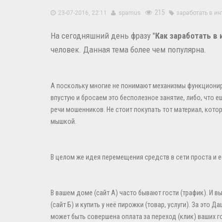
215
23-07-2016, 22:11
spamus
заработать в ин
На сегодняшний день фразу "
Как заработать в
человек. Данная тема более чем популярна.
А поскольку многие не понимают механизмы функциониро
впустую и бросаем это бесполезное занятие, либо, что 
речи мошенников. Не стоит покупать тот материал, кото
мышкой.
В целом же идея перемещения средств в сети проста и е
В вашем доме (сайт А) часто бывают гости (трафик). И 
(сайт Б) и купить у неё пирожки (товар, услуги). За это
может быть совершена оплата за переход (клик) ваших г