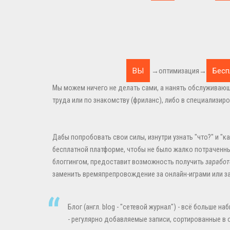
→оптимизация→
Мы можем ничего не делать сами, а нанять обслуживаю
труда или по знакомству (фриланс), либо в специализиро
Дабы попробовать свои силы, изнутри узнать "что?" и "ка
бесплатной платформе, чтобы не было жалко потраченных
блоггингом, предоставит возможность получить
заработ
заменить времяпрепровождение за онлайн-играми или з
Блог (англ. blog - "сетевой журнал") - всё больше
- регулярно добавляемые записи, сортированные в