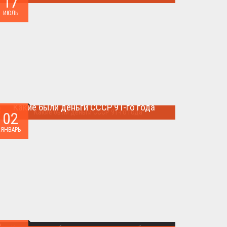
17
Многие артефакты были уничтожены ...
ИЮЛЬ
Какие были деньги СССР 91-го года
02
Деньги СССР 1991 год...
ЯНВАРЬ