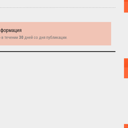
нформация
 в течении
30
дней со дня публикации.