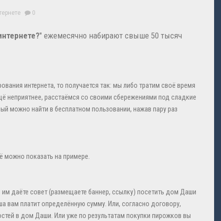
тернете
0
 интернете?
" ежемесячно набирают свыше 50 тысяч
вания интернета, то получается так: мы либо тратим своё время
ещё неприятнее, расстаёмся со своими сбережениями под сладкие
рый можно найти в бесплатном пользовании, нажав пару раз
ё можно показать на примере.
вы им даёте совет (размещаете баннер, ссылку) посетить дом Даши
 Даша вам платит определённую сумму. Или, согласно договору,
остей в дом Даши. Или уже по результатам покупки пирожков вы