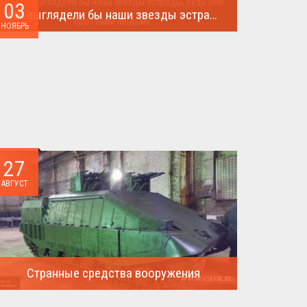
03
Как выглядели бы наши звезды эстрады, будь они простыми людьми.
НОЯБРЬ
Такого поворота событий не ожидал никто!...
27
АВГУСТ
Странные средства вооружения
Давайте посмотрим на вооружение украинской