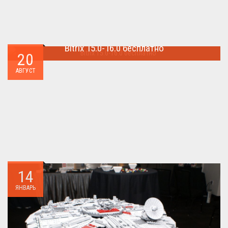
Bitrix 15.0-16.0 бесплатно
20
Как я уже писал когда-то,сделать бесплатно
АВГУСТ
БИТРИКС,можно.. ...
14
ЯНВАРЬ