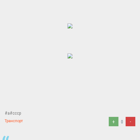
#a#ссср
+
-
Транспорт
0