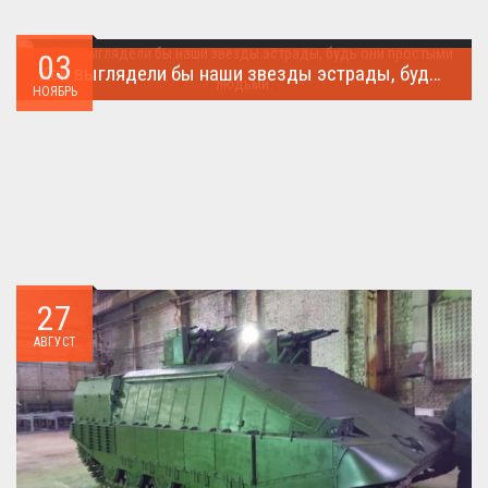
03
Как выглядели бы наши звезды эстрады, будь они простыми людьми.
НОЯБРЬ
Такого поворота событий не ожидал никто!...
27
АВГУСТ