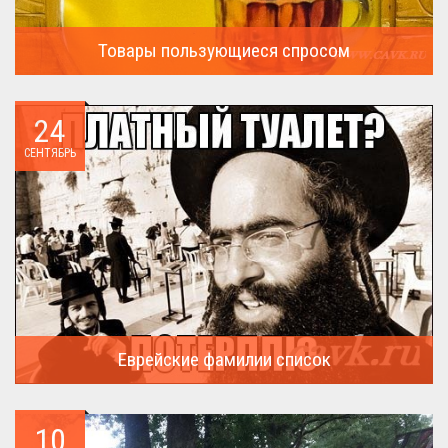
Товары пользующиеся спросом
А что пользовалось спросом?...
24
СЕНТЯБРЬ
Еврейские фамилии список
В России (точнее в СССР) массовая смена евреями своих...
10