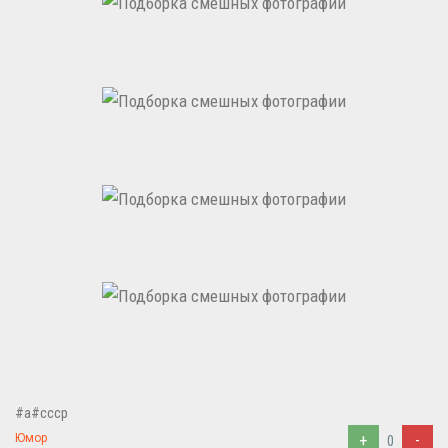
#a#ссср
+
-
Юмор
0