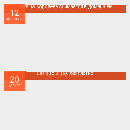
Наташа Королева снимается в домашнем
12
Наташа Королева снимается в домашнем ...
СЕНТЯБРЬ
Bitrix 15.0-16.0 бесплатно
20
Как я уже писал когда-то,сделать бесплатно
АВГУСТ
БИТРИКС,можно.. ...