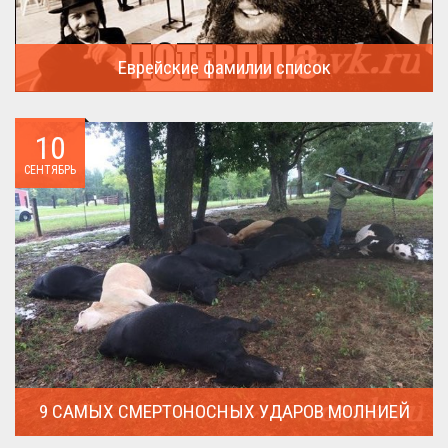
Еврейские фамилии список
В России (точнее в СССР) массовая смена евреями своих...
10
СЕНТЯБРЬ
9 САМЫХ СМЕРТОНОСНЫХ УДАРОВ МОЛНИЕЙ
Молния поражает дерево и все тех кто спрятался под ним....