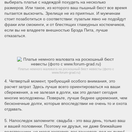
выбирать платье с надеждой похудеть на несколько
размеров.
Или такое, из которого ваш пышный бюст все время
пытается выскочить.
Зрелище не из приятных.
И мужчинам
стоит позаботиться о соответствии: пузатым явно не подойдут
фраки или смокинги, и от блестящих гламурных костюмчиков,
если вы не владеете внешностью Брэда Пита, лучше
отказаться.
Платье немного маловата на роскошный бюст невесты (фото с
www.forum-grad.ru)
4. Четвертый момент, требующий особого внимания, это
расчет затрат.
Здесь лучше всего ориентироваться на ваши
сбережения, а не залезая в долги, как это делает сегодня
многие молодожены.
Поверьте, лучше беднее церемония, чем
бесконечные долги, которые впоследствии не очень то и охота
отдавать.
5. Напоследок запомните: свадьба - это ваш день, только ваш
и вашей половинки.
Поэтому ни друзья, ни даже ближайшие
родственники, не могут заставить вас танцевать под их дудку!