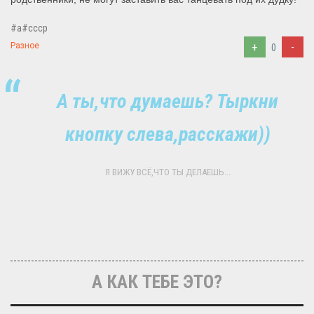
#a#ссср
+
-
Разное
0
А ты,что думаешь? Тыркни
кнопку слева,расскажи))
Я ВИЖУ ВСЁ,ЧТО ТЫ ДЕЛАЕШЬ...
А КАК ТЕБЕ ЭТО?