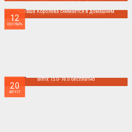
Молния поражает дерево и все тех кто спрятался под ним....
Наташа Королева снимается в домашнем
12
Наташа Королева снимается в домашнем ...
СЕНТЯБРЬ
Bitrix 15.0-16.0 бесплатно
20
Как я уже писал когда-то,сделать бесплатно
АВГУСТ
БИТРИКС,можно.. ...