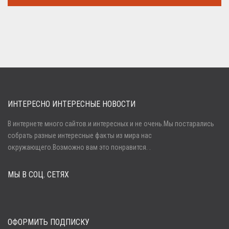
Семь советов, на которых основывается быстрая потеря веса
...
ИНТЕРЕСНО ИНТЕРЕСНЫЕ НОВОСТИ
В интернете много сайтов.и интересных и не очень.Мы постарались
собрать разные интересные факты из мира нас
Войти
окружающего.Возможно вам это понравится. .
МЫ В СОЦ. СЕТЯХ
Забыли пароль?
Регистрация
ОФОРМИТЬ ПОДПИСКУ