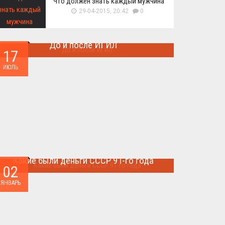
Что должен знать каждый мужчина
29-04-2015, 20:42
0
До и после ИГИЛ
17
Многие артефакты были уничтожены ...
ИЮЛЬ
Какие были деньги СССР 91-го года
02
Деньги СССР 1991 год...
ЯНВАРЬ