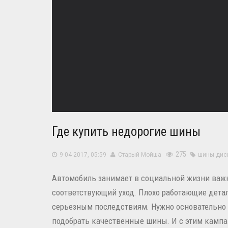
Где купить недорогие шины
275
9-04-2017, 05:59
Старый Мойша
шины
дис
Автомобиль занимает в социальной жизни важну
соответствующий уход. Плохо работающие детал
серьезным последствиям. Нужно основательно п
подобрать качественные шины. И с этим кампан