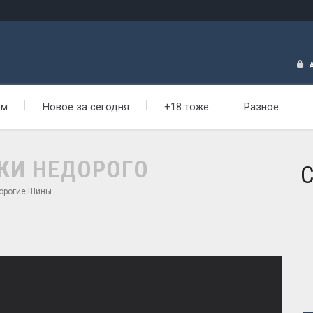
ем
Новое за сегодня
+18 тоже
Разное
КИ НЕДОРОГО
С
дорогие Шины