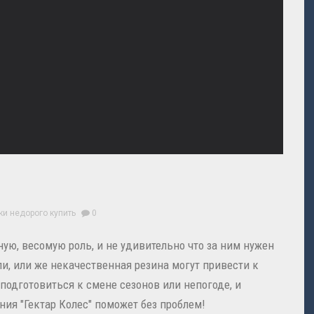
ки
недорого
купить
0
ю, весомую роль, и не удивительно что за ним нужен
и, или же некачественная резина могут привести к
одготовиться к смене сезонов или непогоде, и
ия "Гектар Колес" поможет без проблем!