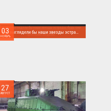
03
Как выглядели бы наши звезды эстрады, будь они простыми людьми.
НОЯБРЬ
Такого поворота событий не ожидал никто!...
27
АВГУСТ