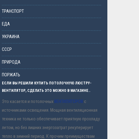
ТРАНСПОРТ
ЕДА
УКРАИНА
СССР
ПРИРОДА
ПОРЖАТЬ
ЕСЛИ ВЫ РЕШИЛИ КУПИТЬ ПОТОЛОЧНУЮ ЛЮСТРУ-
ВЕНТИЛЯТОР, СДЕЛАТЬ ЭТО МОЖНО В МАГАЗИНЕ..
Это касается и потолочных
ВЕНТИЛЯТОРОВ
с
источниками освещения. Мощная вентиляционная
техника не только обеспечивает приятную прохладу
летом, но без лишних энергозатрат рекуперирует
тепло в зимний период. К прочим преимуществам