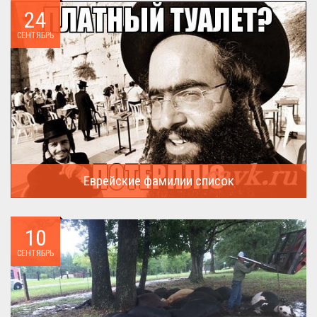
24
СЕНТЯБРЬ
Еврейские фамилии список
В России (точнее в СССР) массовая смена евреями своих...
10
СЕНТЯБРЬ