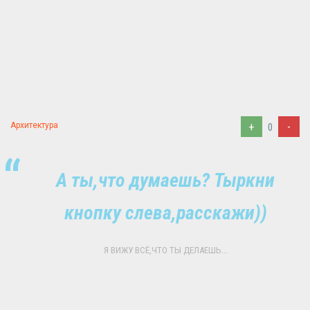
+
-
Архитектура
0
А ты,что думаешь? Тыркни
кнопку слева,расскажи))
Я ВИЖУ ВСЁ,ЧТО ТЫ ДЕЛАЕШЬ...