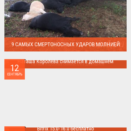
9 САМЫХ СМЕРТОНОСНЫХ УДАРОВ МОЛНИЕЙ
Молния поражает дерево и все тех кто спрятался под ним....
Наташа Королева снимается в домашнем
12
Наташа Королева снимается в домашнем ...
СЕНТЯБРЬ
Bitrix 15.0-16.0 бесплатно