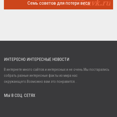
Семь советов для потери веса
Семь советов, на которых основывается быстрая потеря веса
...
ИНТЕРЕСНО ИНТЕРЕСНЫЕ НОВОСТИ
В интернете много сайтов.и интересных и не очень.Мы постарались
собрать разные интересные факты из мира нас
Войти
окружающего.Возможно вам это понравится. .
МЫ В СОЦ. СЕТЯХ
Забыли пароль?
Регистрация