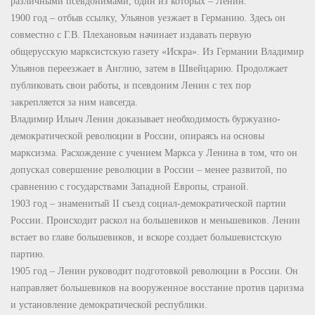
различными псевдонимами, один из которых – Ленин.
1900 год – отбыв ссылку, Ульянов уезжает в Германию. Здесь он
совместно с Г.В. Плехановым начинает издавать первую
общерусскую марксистскую газету «Искра». Из Германии Владимир
Ульянов переезжает в Англию, затем в Швейцарию. Продолжает
публиковать свои работы, и псевдоним Ленин с тех пор
закрепляется за ним навсегда.
Владимир Ильич Ленин доказывает необходимость буржуазно-
демократической революции в России, опираясь на основы
марксизма. Расхождение с учением Маркса у Ленина в том, что он
допускал совершение революции в России – менее развитой, по
сравнению с государствами Западной Европы, страной.
1903 год – знаменитый II съезд социал-демократической партии
России. Происходит раскол на большевиков и меньшевиков. Ленин
встает во главе большевиков, и вскоре создает большевистскую
партию.
1905 год – Ленин руководит подготовкой революции в России. Он
направляет большевиков на вооруженное восстание против царизма
и установление демократической республики.