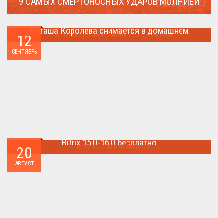
9 САМЫХ СМЕРТОНОСНЫХ УДАРОВ МОЛНИЕЙ
Молния поражает дерево и все тех кто спрятался под ним....
Наташа Королева снимается в домашнем
12
Наташа Королева снимается в домашнем ...
СЕНТЯБРЬ
Bitrix 15.0-16.0 бесплатно
20
Как я уже писал когда-то,сделать бесплатно
АВГУСТ
БИТРИКС,можно.. ...