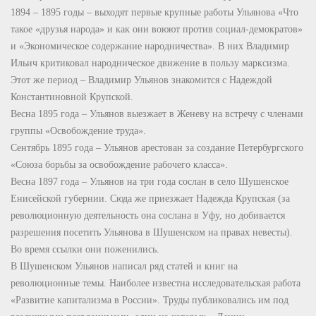
1894 – 1895 годы – выходят первые крупные работы Ульянова «Что
такое «друзья народа» и как они воюют против социал-демократов»
и «Экономическое содержание народничества». В них Владимир
Ильич критиковал народническое движение в пользу марксизма.
Этот же период – Владимир Ульянов знакомится с Надеждой
Константиновной Крупской.
Весна 1895 года – Ульянов выезжает в Женеву на встречу с членами
группы «Освобождение труда».
Сентябрь 1895 года – Ульянов арестован за создание Петербургского
«Союза борьбы за освобождение рабочего класса».
Весна 1897 года – Ульянов на три года сослан в село Шушенское
Енисейской губернии. Сюда же приезжает Надежда Крупская (за
революционную деятельность она сослана в Уфу, но добивается
разрешения посетить Ульянова в Шушенском на правах невесты).
Во время ссылки они поженились.
В Шушенском Ульянов написал ряд статей и книг на
революционные темы. Наиболее известна исследовательская работа
«Развитие капитализма в России». Труды публиковались им под