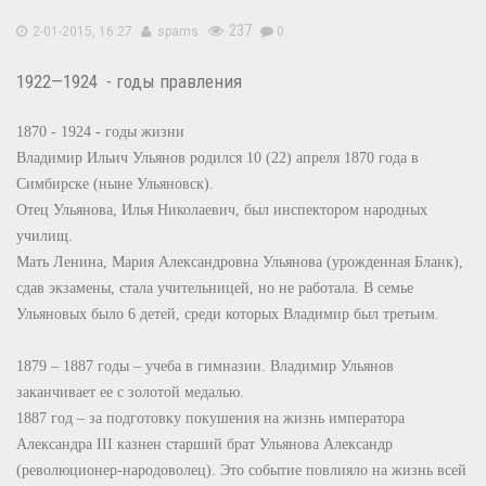
237
2-01-2015, 16:27
spams
0
1922—1924 - годы правления
1870 - 1924 - годы жизни
Владимир Ильич Ульянов родился 10 (22) апреля 1870 года в
Симбирске (ныне Ульяновск).
Отец Ульянова, Илья Николаевич, был инспектором народных
училищ.
Мать Ленина, Мария Александровна Ульянова (урожденная Бланк),
сдав экзамены, стала учительницей, но не работала. В семье
Ульяновых было 6 детей, среди которых Владимир был третьим.
1879 – 1887 годы – учеба в гимназии. Владимир Ульянов
заканчивает ее с золотой медалью.
1887 год – за подготовку покушения на жизнь императора
Александра III казнен старший брат Ульянова Александр
(революционер-народоволец). Это событие повлияло на жизнь всей