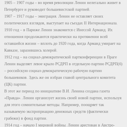
1905 – 1907 годы – во время революции Ленин нелегально живет в
Петербурге и руководит большевистской партией.
1907 – 1917 годы – эмиграция. Ленин не оставляет своих
политических взглядов, выступает на съездах II Интернационала.
1910 год – в Париже Ленин знакомится с Инессой Арманд. Их
отношения продолжаются практически на протяжении всей
оставшейся жизни – вплоть до 1920 года, когда Арманд умирает на
Кавказе, заразившись холерой.
1912 год – на социал-демократической партконференции в Праге
Ленин выделяет левое крыло РСДРП в отдельную партию РСДРП(б)
– российскую социал-демократическую рабочую партию
большевиков. Здесь же он избран главой центрального комитета
(ЦК) партии.
В этот же период по инициативе В.И. Ленина создана газета
«Правда». Ленин организует жизнь своей новой партии, используя
для этого сомнительные методы. Например, поощряет так
называемую экспроприацию денежных средств (фактически
грабежи) в фонд партии.
1914 год – начало I мировой войны. Ленин арестован в Австро-