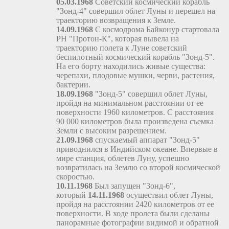
05.03.1968
Советский космический корабль
"Зонд-4" совершил облет Луны и перешел на
траекторию возвращения к Земле.
14.09.1968
С космодрома Байконур стартовала
РН "Протон-К", которая вывела на
траекторию полета к Луне советский
беспилотный космический корабль "Зонд-5".
На его борту находились живые существа:
черепахи, плодовые мушки, черви, растения,
бактерии.
18.09.1968
"Зонд-5" совершил облет Луны,
пройдя на минимальном расстоянии от ее
поверхности 1960 километров. С расстояния
90 000 километров была произведена съемка
Земли с высоким разрешением.
21.09.1968
спускаемый аппарат "Зонд-5"
приводнился в Индийском океане. Впервые в
мире станция, облетев Луну, успешно
возвратилась на Землю со второй космической
скоростью.
10.11.1968
Был запущен "Зонд-6",
который
14.11.1968
осуществил облет Луны,
пройдя на расстоянии 2420 километров от ее
поверхности. В ходе пролета были сделаны
панорамные фотографии видимой и обратной