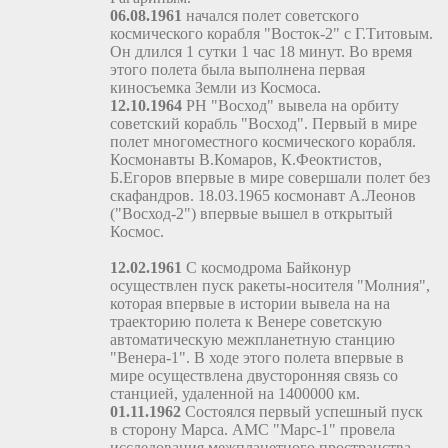
06.08.1961
начался полет советского
космического корабля "Восток-2" с Г.Титовым.
Он длился 1 сутки 1 час 18 минут. Во время
этого полета была выполнена первая
киносъемка Земли из Космоса.
12.10.1964
РН "Восход" вывела на орбиту
советский корабль "Восход". Первый в мире
полет многоместного космического корабля.
Космонавты В.Комаров, К.Феоктистов,
Б.Егоров впервые в мире совершали полет без
скафандров. 18.03.1965 космонавт А.Леонов
("Восход-2") впервые вышел в открытый
Космос.
12.02.1961
С космодрома Байконур
осуществлен пуск ракеты-носителя "Молния",
которая впервые в истории вывела на на
траекторию полета к Венере советскую
автоматическую межпланетную станцию
"Венера-1". В ходе этого полета впервые в
мире осуществлена двусторонняя связь со
станцией, удаленной на 1400000 км.
01.11.1962
Состоялся первый успешный пуск
в сторону Марса. АМС "Марс-1" провела
исследования межпланетного пространства,