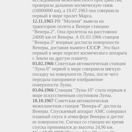
проверила дальнюю космическую связь
(10000000 км), а 19.07.1963 она совершила
первый в мире пролет Марса.
12.11.1965
РН "Молния" вывела на
траекторию полета к Венере станцию
"Венера-2". Она пролетела на расстоянии
24000 км от Венеры. А 01.03.1966 станция
"Венера-3" впервые достигла поверхности
Венеры, доставив вымпел
СССР
. Это был
первый в мире перелет космического аппарата
с Земли на другую планету.
03.02.1966
Советская автоматическая станция
"Луна-9" первой в мире совершила мягкую
посадку на поверхности Луны, после чего
передала панорамное изображение
поверхности Луны.
03.04.1966
Станция "Луна-10" стала первым в
мире искусственным спутником Луны.
18.10.1967
Советская автоматическая
межпланетная станция "Венера-4" достигла
Венеры. Спускаемый аппарат АМС совершил
плавный спуск в атмосфере Венеры и достиг
ее поверхности. Сигнал со станции во время
спуска принимался до высоты 24,96 км.