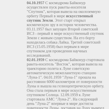
04.10.1957
С космодрома Байконур
осуществлен пуск ракеты-носителя
"Спутник", которая вывела на околоземную
орбиту Первый в мире
искусственный
спутник Земли
. Этот старт открыл
космическую эру в истории человечества.
03.11.1957 был запущен Второй советский
ИСЗ - первый в мире искусственный спутник
Земли с живым существом. На его борту
находилась собака Лайка. Третий советский
ИСЗ (15.05.1958) был первым в мире
спутником для проведения научных
исследований.
02.01.1959
С космодрома Байконур стартовала
ракета-носитель "Восток", которая вывела на
траекторию полета к Луне советскую
автоматическую межпланетную станцию
"Луна-1". 04.01.1959 "Луна-1" прошла на
расстоянии 6000 километров от поверхности
Луны и вышла на гелиоцентрическую орбиту.
Она стала первым в мире искусственным
спутником Солнца. 12.09.1959 к Луне
стартовала АМС "Луна-2". На следующий
день "Луна-2" впервые в мире достигла
поверхности Луны, доставив на Луну вымпел