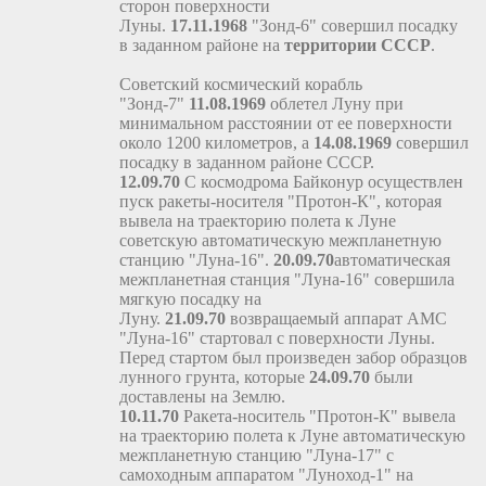
сторон поверхности
Луны.
17.11.1968
"Зонд-6" совершил посадку
в заданном районе на
территории СССР
.
Советский космический корабль
"Зонд-7"
11.08.1969
облетел Луну при
минимальном расстоянии от ее поверхности
около 1200 километров, а
14.08.1969
совершил
посадку в заданном районе СССР.
12.09.70
С космодрома Байконур осуществлен
пуск ракеты-носителя "Протон-К", которая
вывела на траекторию полета к Луне
советскую автоматическую межпланетную
станцию "Луна-16".
20.09.70
автоматическая
межпланетная станция "Луна-16" совершила
мягкую посадку на
Луну.
21.09.70
возвращаемый аппарат АМС
"Луна-16" стартовал с поверхности Луны.
Перед стартом был произведен забор образцов
лунного грунта, которые
24.09.70
были
доставлены на Землю.
10.11.70
Ракета-носитель "Протон-К" вывела
на траекторию полета к Луне автоматическую
межпланетную станцию "Луна-17" с
самоходным аппаратом "Луноход-1" на