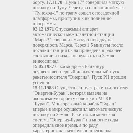
борту.
17.11.70
"Луна-17" совершила мягкую
посадку на Луну. Через два с половиной часа
"Луноход-1" по трапу сошел с посадочной
платформы, приступив к выполнению
программы.
02.12.1971
Спускаемый аппарат
автоматической межпланетной станции
"Марс-3" совершил мягкую посадку на
поверхность Марса. Через 1,5 минуты после
посадки станция была приведена в рабочее
состояние и начала передавать на Землю
видеосигнал.
15.05.1987
С космодрома Байконур
осуществлен первый испытательный пуск
ракеты-носителя "Энергия". Пуск РН прошел
успешно.
15.11.1988
Осуществлен пуск ракеты-носителя
"Энергия-Буран", которая вывела на
околоземную орбиту советский МТКК
"Буран". Многоразовый корабль "Буран"
вперые в мире осуществил автоматическую
посадку на Землю. Ракетно-космическая
система "Энергия-Буран" на многие годы
опередила свое время, а по ряду
характеристик значительно превзошла