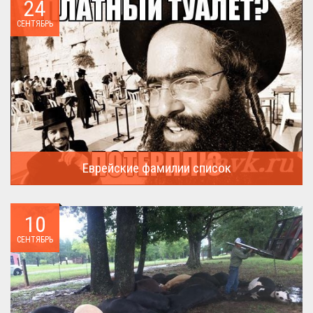
24
СЕНТЯБРЬ
Еврейские фамилии список
В России (точнее в СССР) массовая смена евреями своих...
10
СЕНТЯБРЬ