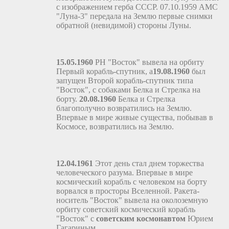
с изображением герба СССР. 07.10.1959 АМС
"Луна-3" передала на Землю первые снимки
обратной (невидимой) стороны Луны.
15.05.1960
РН "Восток" вывела на орбиту
Первый корабль-спутник, а
19.08.1960
был
запущен Второй корабль-спутник типа
"Восток", с собаками Белка и Стрелка на
борту.
20.08.1960
Белка и Стрелка
благополучно возвратились на Землю.
Впервые в мире живые существа, побывав в
Космосе, возвратились на Землю.
12.04.1961
Этот день стал днем торжества
человеческого разума. Впервые в мире
космический корабль с человеком на борту
ворвался в просторы Вселенной. Ракета-
носитель "Восток" вывела на околоземную
орбиту советский космический корабль
"Восток" с
советским космонавтом
Юрием
Гагариным.