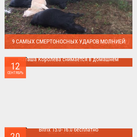
9 САМЫХ СМЕРТОНОСНЫХ УДАРОВ МОЛНИЕЙ
Молния поражает дерево и все тех кто спрятался под ним....
Наташа Королева снимается в домашнем
12
Наташа Королева снимается в домашнем ...
СЕНТЯБРЬ
Bitrix 15.0-16.0 бесплатно
20