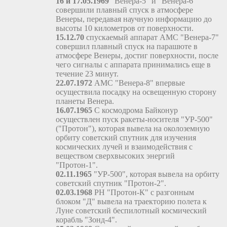
16 и 17.05.1969
"Венера-5" и "Венера-6"
совершили плавный спуск в атмосфере
Венеры, передавая научную информацию до
высоты 10 километров от поверхности.
15.12.70
спускаемый аппарат АМС "Венера-7"
совершил плавный спуск на парашюте в
атмосфере Венеры, достиг поверхности, после
чего сигналы с аппарата принимались еще в
течение 23 минут.
22.07.1972
АМС "Венера-8" впервые
осуществила посадку на освещенную сторону
планеты Венера.
16.07.1965
С космодрома Байконур
осуществлен пуск ракеты-носителя "УР-500"
("Протон"), которая вывела на околоземную
орбиту советский спутник для изучения
космических лучей и взаимодействия с
веществом сверхвысоких энергий
"Протон-1".
02.11.1965
"УР-500", которая вывела на орбиту
советский спутник "Протон-2".
02.03.1968
РН "Протон-К" с разгонным
блоком "Д" вывела на траекторию полета к
Луне советский беспилотный космический
корабль "Зонд-4".