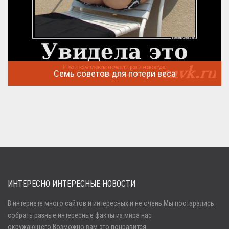
Семь советов для потери веса
Семь советов, на которых основывается быстрая потеря веса
...
ИНТЕРЕСНО ИНТЕРЕСНЫЕ НОВОСТИ
В интернете много сайтов.и интересных и не очень.Мы постарались
собрать разные интересные факты из мира нас
Войти
окружающего.Возможно вам это понравится. .