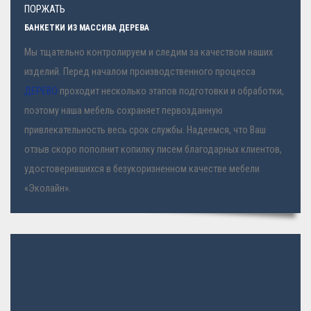
ПОРЖАТЬ
БАНКЕТКИ ИЗ МАССИВА ДЕРЕВА
Мы тщательно контролируем и следим за качеством наших
изделий. Перед началом производственного процесса
ДЕРЕВО
проходит несколько этапов подготовки и обработки,
поэтому наша мебель сохраняет первозданную
привлекательность весь срок службы. Надеемся, что Ваш
отзыв скоро пополнит копилку писем благодарных клиентов,
удостоверившихся в безукоризненном качестве мебели
«Эколайн».