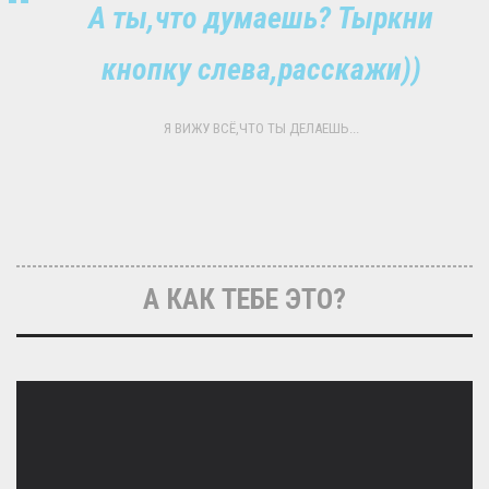
А ты,что думаешь? Тыркни
кнопку слева,расскажи))
Я ВИЖУ ВСЁ,ЧТО ТЫ ДЕЛАЕШЬ...
А КАК ТЕБЕ ЭТО?