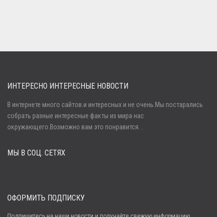
...
ИНТЕРЕСНО ИНТЕРЕСНЫЕ НОВОСТИ
В интернете много сайтов.и интересных и не очень.Мы постарались
собрать разные интересные факты из мира нас
Войти
окружающего.Возможно вам это понравится. .
МЫ В СОЦ. СЕТЯХ
Забыли пароль?
Регистрация
ОФОРМИТЬ ПОДПИСКУ
Подпишитесь на наши новости и получайте свежую информацию