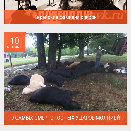
Еврейские фамилии список
В России (точнее в СССР) массовая смена евреями своих...
10
СЕНТЯБРЬ
9 САМЫХ СМЕРТОНОСНЫХ УДАРОВ МОЛНИЕЙ
Молния поражает дерево и все тех кто спрятался под ним....