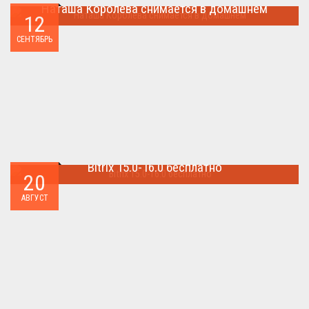
Наташа Королева снимается в домашнем
12
Наташа Королева снимается в домашнем ...
СЕНТЯБРЬ
Bitrix 15.0-16.0 бесплатно
20
Как я уже писал когда-то,сделать бесплатно
АВГУСТ
БИТРИКС,можно.. ...