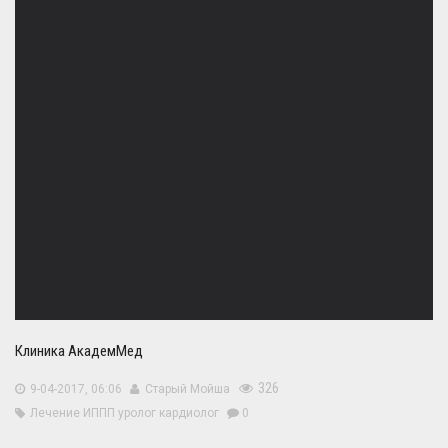
Клиника АкадемМед
326
9-04-2017, 06:06
Старый Мойша
Лечение ИППП
уролог
кардиолог
0