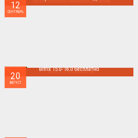
12
Наташа Королева снимается в домашнем ...
СЕНТЯБРЬ
Bitrix 15.0-16.0 бесплатно
20
Как я уже писал когда-то,сделать бесплатно
АВГУСТ
БИТРИКС,можно.. ...