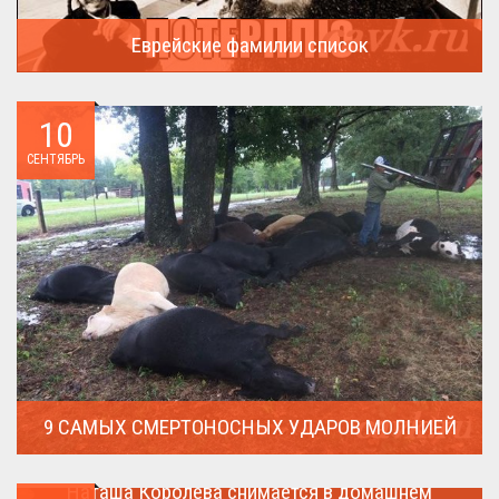
Еврейские фамилии список
В России (точнее в СССР) массовая смена евреями своих...
10
СЕНТЯБРЬ
9 САМЫХ СМЕРТОНОСНЫХ УДАРОВ МОЛНИЕЙ
Молния поражает дерево и все тех кто спрятался под ним....
Наташа Королева снимается в домашнем