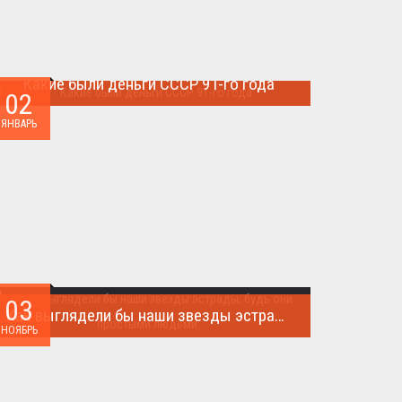
Какие были деньги СССР 91-го года
02
Деньги СССР 1991 год...
ЯНВАРЬ
03
Как выглядели бы наши звезды эстрады, будь они простыми людьми.
НОЯБРЬ
Такого поворота событий не ожидал никто!...