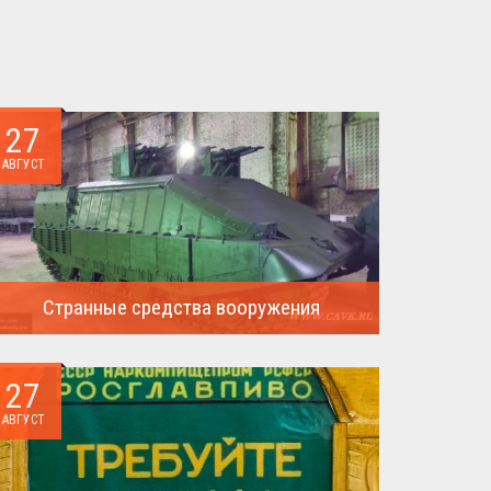
27
АВГУСТ
Странные средства вооружения
Давайте посмотрим на вооружение украинской
армии ...
27
АВГУСТ