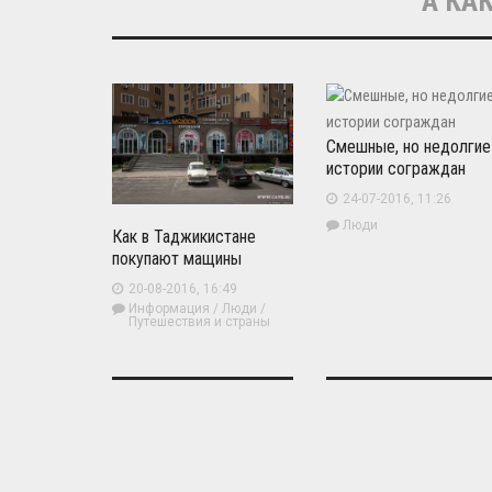
А КАК
Смешные, но недолгие
истории сограждан
24-07-2016, 11:26
Люди
Как в Таджикистане
покупают мащины
20-08-2016, 16:49
Информация
/
Люди
/
Путешествия и страны